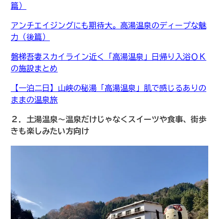
篇）
アンチエイジングにも期待大。高湯温泉のディープな魅
力（後篇）
磐梯吾妻スカイライン近く「高湯温泉」日帰り入浴ＯＫ
の施設まとめ
【一泊二日】山峡の秘湯「高湯温泉」肌で感じるありの
ままの温泉旅
２．土湯温泉〜温泉だけじゃなくスイーツや食事、街歩
きも楽しみたい方向け