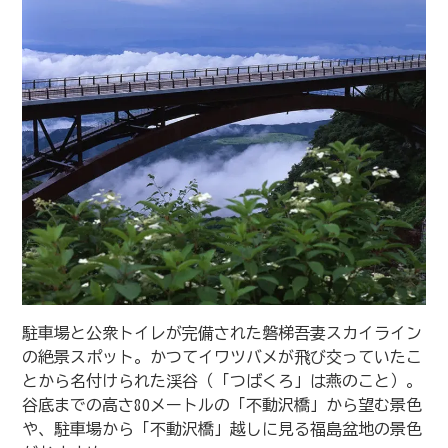
駐車場と公衆トイレが完備された磐梯吾妻スカイライン
の絶景スポット。かつてイワツバメが飛び交っていたこ
とから名付けられた渓谷（「つばくろ」は燕のこと）。
谷底までの高さ80メートルの「不動沢橋」から望む景色
や、駐車場から「不動沢橋」越しに見る福島盆地の景色