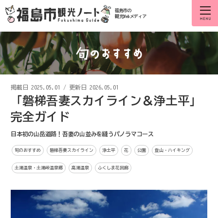
福島市の
観光Webメディア
掲載日
2025.05.01
/
更新日 2026.05.01
「磐梯吾妻スカイライン＆浄土平」
完全ガイド
日本初の山岳道路！吾妻の山並みを縫うパノラマコース
旬のおすすめ
磐梯吾妻スカイライン
浄土平
花
公園
登山・ハイキング
土湯温泉・土湯峠温泉郷
高湯温泉
ふくしま花回廊