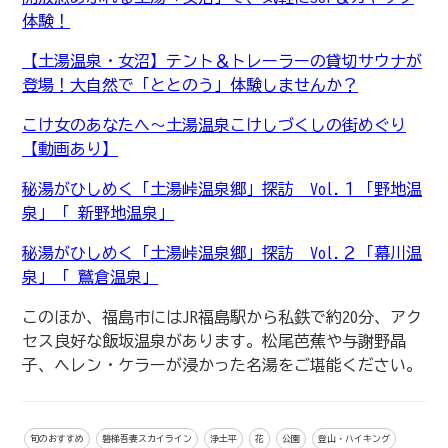
体験！
【土湯温泉・女沼】テント＆トレーラーの貸切サウナが
登場！大自然で「ととのう」体験しませんか？
こけ女のあなたへ〜土湯温泉こけしづくしの街めぐり
【動画あり】
秘湯がひしめく「土湯峠温泉郷」探訪 Vol.１「野地温
泉」「 新野地温泉」
秘湯がひしめく「土湯峠温泉郷」探訪 Vol.２「幕川温
泉」「 鷲倉温泉」
このほか、福島市にはJR福島駅から私鉄で約20分、アク
セス良好な飯坂温泉があります。松尾芭蕉や与謝野晶
子、ヘレン・ケラーが浸かった名湯をご堪能ください。
旬のおすすめ
磐梯吾妻スカイライン
浄土平
花
公園
登山・ハイキング