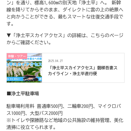
ン」を通り、標高1,600mの別天地「浄土平」へ。 新幹
線を降りてからそのまま、ダイレクトに雲の上の絶景へ
と向かうことができる、最もスマートな往復交通手段で
す。
▼「浄土平スカイアクセス」の詳細は、こちらのページ
からご確認ください。
体験・ツアー
2025.04.27
「浄土平スカイアクセス」磐梯吾妻ス
カイライン・浄土平直行便
■浄土平駐車場
駐車場利用料 普通車500円、二輪車200円、マイクロバ
ス1000円、大型バス2000円
※トイレや探勝路など地域の公共施設の維持管理、美化
清掃に役立てられます。