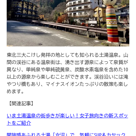
東北三大こけし発祥の地としても知られる土湯温泉。山
間の渓谷にある温泉街は、湧き出す源泉によって泉質が
異なり、単純泉や単純硫黄泉、炭酸水素塩泉を含めた10
以上の源泉から楽しむことができます。渓谷沿いには滝
やつり橋もあり、マイナスイオンたっぷりの散策も楽し
めます。
【関連記事】
いま土湯温泉の街歩きが楽しい！女子旅向きの新スポッ
トをご紹介
開放感あふれる土湯「女沼」で、気軽にSUP＆カヤック