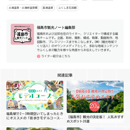
土湯温泉・土湯峠温泉郷
高湯温泉
ふくしま花回廊
福島市観光ノート編集部
福島市および近郊在住のライター、クリエイターで構成する編
集チームです。企画、取材、撮影、構成、執筆、動画制作、地
図製作、プレスリリースまでをこなします。DMO（観光地域づ
くり法人）のオウンドメディアとして、多彩な地域コンテンツ
でふくしまの魅力を様々な角度からお伝えしていきます。
ライター紹介はこちら
関連記事
福島駅で2〜3時間空いてしまったとき
【福島市】観光の決定版！ 人気おすす
にオススメの「街歩きモデルコース」
めスポット20選
をご紹介！