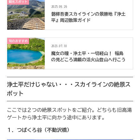
観光スポット
2025.09.26
磐梯吾妻スカイラインの景勝地『浄土
平』周辺散策ガイド
旬のおすすめ
2023.07.10
魔女の瞳・浄土平・一切経山！ 福島
の見どころ満載の活火山登山へ行こう
浄土平だけじゃない・・・スカイラインの絶景ス
ポット
ここでは２つの絶景スポットをご紹介。どちらも旧高湯
ゲートから浄土平に向かう途中にあります。
１．つばくろ谷（不動沢橋）