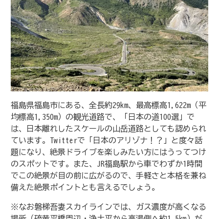
福島県福島市にある、全長約29km、最高標高1,622m（平
均標高1,350m）の観光道路で、「日本の道100選」で
は、日本離れしたスケールの山岳道路としても認められ
ています。Twitterで「日本のアリゾナ！？」と度々話
題になり、絶景ドライブを楽しみたい方にはうってつけ
のスポットです。また、JR福島駅から車でわずか1時間
でこの絶景が目の前に広がるので、手軽さと本格を兼ね
備えた絶景ポイントとも言えるでしょう。
※なお磐梯吾妻スカイラインでは、ガス濃度が高くなる
場所（硫黄平橋周辺・浄土平から高湯側へ約1.5㎞）が