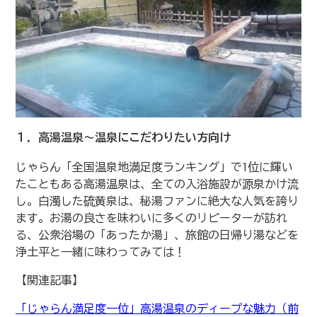
１．高湯温泉〜温泉にこだわりたい方向け
じゃらん「全国温泉地満足度ランキング」で1位に輝い
たこともある高湯温泉は、全ての入浴施設が源泉かけ流
し。白濁した硫黄泉は、秘湯ファンに絶大な人気を誇り
ます。お湯の良さを味わいに多くのリピーターが訪れ
る、公衆浴場の「あったか湯」、旅館の日帰り湯などを
浄土平と一緒に味わってみては！
【関連記事】
「じゃらん満足度一位」高湯温泉のディープな魅力（前