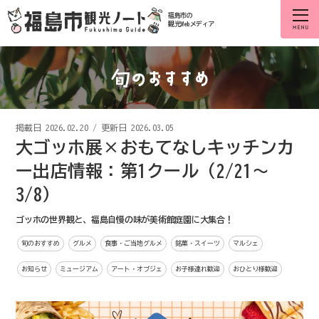
福島市の
観光Webメディア
掲載日
2026.02.20
/
更新日 2026.03.05
大ゴッホ展×おもてなしキッチンカ
ー出店情報：第1クール（2/21〜
3/8）
ゴッホの世界観と、福島自慢の味が美術館庭園に大集合！
旬のおすすめ
グルメ
食事・ご当地グルメ
銘菓・スイーツ
マルシェ
お知らせ
ミュージアム
アート・オブジェ
お子様連れ歓迎
おひとり様歓迎