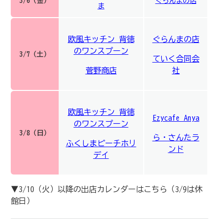
3/6（金）
ぐらんまの店
ま
欧風キッチン 背徳
ぐらんまの店
のワンスプーン
3/7（土）
ていく合同会
菅野商店
社
欧風キッチン 背徳
Ezycafe Anya
のワンスプーン
3/8（日）
ら・さんたラ
ふくしまピーチホリ
ンド
デイ
▼3/10（火）以降の出店カレンダーはこちら（3/9は休
館日）