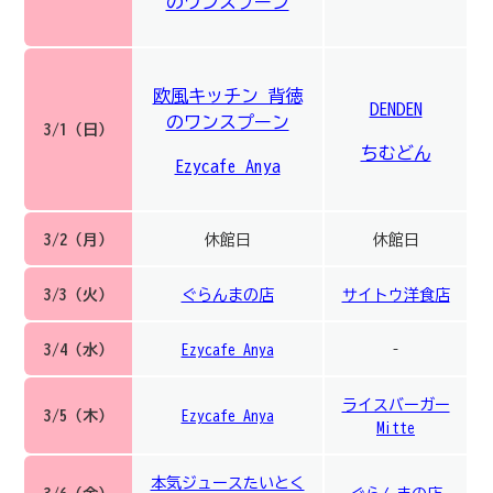
のワンスプーン
欧風キッチン 背徳
DENDEN
のワンスプーン
3/1（日）
ちむどん
Ezycafe Anya
3/2（月）
休館日
休館日
3/3（火）
ぐらんまの店
サイトウ洋食店
3/4（水）
Ezycafe Anya
–
ライスバーガー
3/5（木）
Ezycafe Anya
Mitte
本気ジュースたいとく