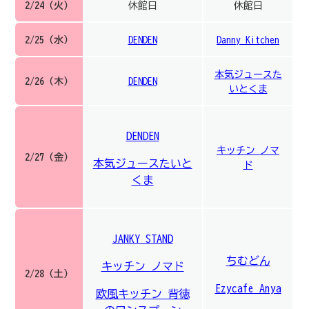
2/24（火）
休館日
休館日
2/25（水）
DENDEN
Danny Kitchen
本気ジュースた
2/26（木）
DENDEN
いとくま
DENDEN
キッチン ノマ
2/27（金）
本気ジュースたいと
ド
くま
JANKY STAND
ちむどん
キッチン ノマド
2/28（土）
Ezycafe Anya
欧風キッチン 背徳