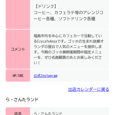
【ドリンク】
コーヒー、カフェラテ等のアレンジコ
ーヒー各種、ソフトドリンク各種
福島市内を中心にカフェカーで活動してい
るEzycafeAnyaです。ゴッホの生まれ故郷オ
ランダの屋台で人気のメニューを提供しま
コメント
す。今期のゴッホ展開催期間中限定メニュ
ーを、ぜひ名画観賞のあとお楽しみくださ
い！
HP/SNS
公式Instagram
出店カレンダーに戻る
ら・さんたランド
店名
ら・さんたランド