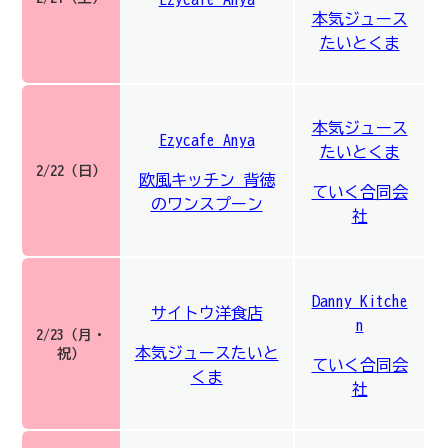
本気ジュース
たいとくま
本気ジュース
Ezycafe Anya
たいとくま
2/22（日）
欧風キッチン 背徳
ていく合同会
のワンスプーン
社
Danny Kitche
サイトウ洋食店
n
2/23（月・
本気ジュースたいと
祝）
ていく合同会
くま
社