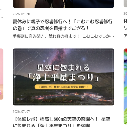
ー
20
2026.07.28
まりや合間にぴったり！ 2026年4月オープンの注目カフェで楽しむ、ひんやり甘い桃ジュース
夏休みに親子で忍者修行へ！「こむこむ忍者修行
の巻」で真の忍者を目指すでござる！
手裏剣に盗み聞き、隠れ身の術まで！ こむこむでしか体験できないオリジナル企画に挑戦
2026.07.07
【体験レポ】標高1,600mの天空の楽園へ！ 星空
に包まれる「浄土平星まつり」を満喫