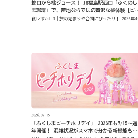
蛇口から桃ジュース！ JR福島駅西口「ふくのし
ま珈琲」で、産地ならではの贅沢な桃体験【ピ
チホリデイ2026】
食レポVol.3｜旅の始
2026.07.15
「ふくしまピーチホリデイ」 2026年も7/15～通
年開催！ 混雑状況がスマホで分かる新機能も導