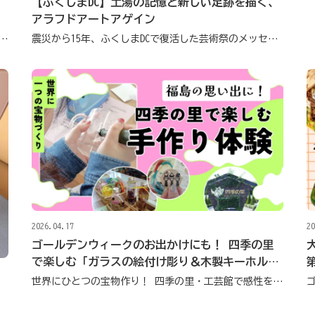
【ふくしまDC】土湯の記憶と新しい足跡を描く、
アラフドアートアゲイン
の里バラ園、YouTubeでも人気の「バラ王子」が語る、バラの魅力
震災から15年、ふくしまDCで復活した芸術祭のメッセージ
2026.04.17
20
ゴールデンウィークのお出かけにも！ 四季の里
で楽しむ「ガラスの絵付け彫り＆木製キーホルダ
第
ー」
世界にひとつの宝物作り！ 四季の里・工芸館で感性をみがく手作り体験