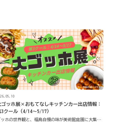
26.05.10
大ゴッホ展×おもてなしキッチンカー出店情報：
3クール（4/14〜5/17）
ゴッホの世界観と、福島自慢の味が美術館庭園に大集合！