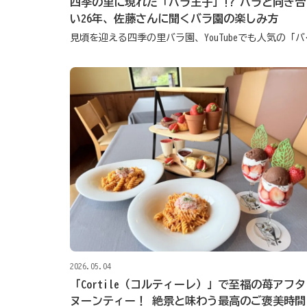
四季の里に現れた「バラ王子」!? バラと向き合
い26年、佐藤さんに聞くバラ園の楽しみ方
見頃を迎える四季
2026.05.04
「Cortile（コルティーレ）」で至福の苺アフタ
ヌーンティー！ 絶景と味わう最高のご褒美時間