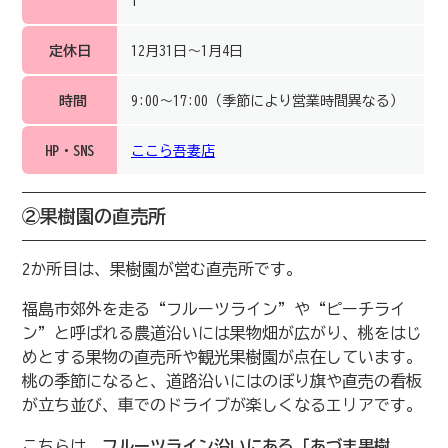
1
定休日
12月31日～1月4日
時間
9:00～17:00（季節により営業時間異なる）
HP・SNS
ここら吾妻店
②果樹園の直売所
2か所目は、果樹園が営む直売所です。
福島市郊外を走る“フルーツライン”や“ピーチライ
ン”と呼ばれる農道沿いには果物畑が広がり、桃をはじ
めとする果物の直売所や観光果樹園が点在しています。
桃の季節になると、道路沿いにはのぼり旗や直売の看板
が立ち並び、車でのドライブが楽しくなるエリアです。
こちらは、
フルーツライン沿いにある「あづま果樹