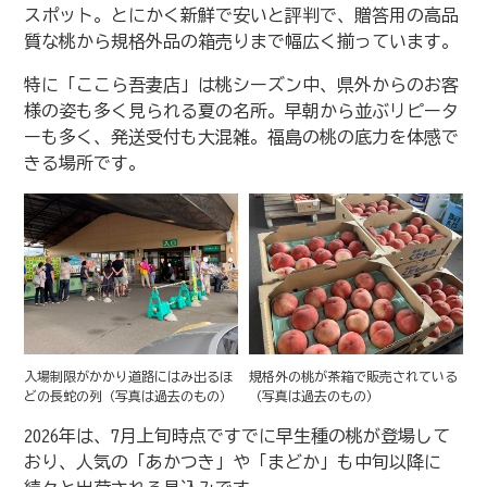
スポット。とにかく新鮮で安いと評判で、贈答用の高品
質な桃から規格外品の箱売りまで幅広く揃っています。
特に「ここら吾妻店」は桃シーズン中、県外からのお客
様の姿も多く見られる夏の名所。早朝から並ぶリピータ
ーも多く、発送受付も大混雑。福島の桃の底力を体感で
きる場所です。
入場制限がかかり道路にはみ出るほ
規格外の桃が茶箱で販売されている
どの長蛇の列（写真は過去のもの）
（写真は過去のもの）
2026年は、7月上旬時点ですでに早生種の桃が登場して
おり、人気の「あかつき」や「まどか」も中旬以降に