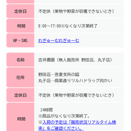
定休日
不定休（果物や野菜が収穫できないとき）
時間
8:00～17:00※なくなり次第終了
HP・SNS
れぎゅーむれぎゅーむ
名称
吉井農園（無人販売所 野田店、丸子店）
野田店…吾妻支所の脇
住所
丸子店…商業通りツルハドラッグ向かい
定休日
不定休（果物や野菜が収穫できないとき）
24時間
※商品がなくなり次第終了。
時間
※
入荷の予定は「販売状況リアルタイム検
索」をご確認ください。