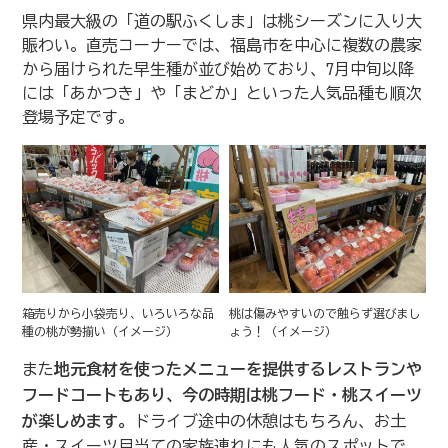
県内最大級の「道の駅ふくしま」は桃シーズンに入り大
賑わい。直売コーナーでは、福島市を中心に複数の農家
から届けられた早生種が並び始めており、7月中旬以降
には「あかつき」や「まどか」といった人気品種も順次
登場予定です。
箱売りから小袋売り、いろいろな品
桃は傷みやすいので触らず選びまし
種の桃が勢揃い（イメージ）
ょう！（イメージ）
また
地元食材を使ったメニューを提供するレストランや
フードコートもあり、今の時期は桃フード・桃スイーツ
が楽しめます。
ドライブ途中の休憩はもちろん、お土
産・スイーツ目当ての家族連れにも人気のスポットで