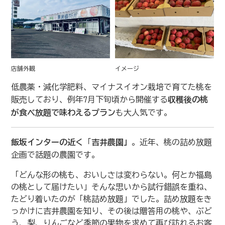
店舗外観
イメージ
低農薬・減化学肥料、マイナスイオン栽培で育てた桃を
販売しており、例年7月下旬頃から開催する
収穫後の桃
が食べ放題で味わえるプラン
も大人気です。
飯坂インターの近く
「
吉井農園」
。近年、桃の詰め放題
企画で話題の農園です。
「どんな形の桃も、おいしさは変わらない。何とか福島
の桃として届けたい」そんな思いから試行錯誤を重ね、
たどり着いたのが「桃詰め放題」でした。詰め放題をき
っかけに吉井農園を知り、その後は贈答用の桃や、ぶど
う、梨、りんごなど季節の果物を求めて再び訪れるお客