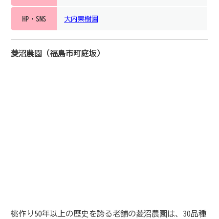
HP・SNS
大内果樹園
菱沼農園（福島市町庭坂）
桃作り50年以上の歴史を誇る老舗の菱沼農園は、30品種