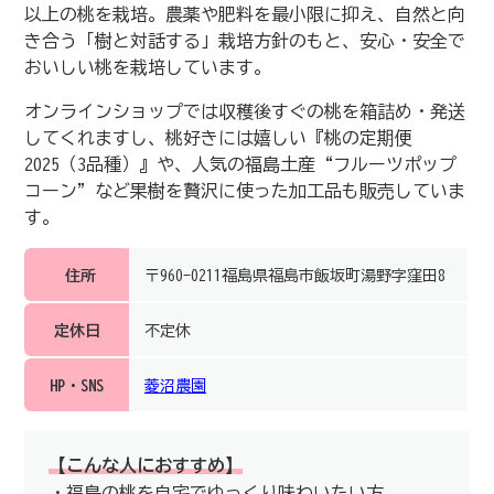
以上の桃を栽培。農薬や肥料を最小限に抑え、自然と向
き合う「樹と対話する」栽培方針のもと、安心・安全で
おいしい桃を栽培しています。
オンラインショップでは収穫後すぐの桃を箱詰め・発送
してくれますし、桃好きには嬉しい『桃の定期便
2025（3品種）』や、人気の福島土産“フルーツポップ
コーン”など果樹を贅沢に使った加工品も販売していま
す。
住所
〒960-0211福島県福島市飯坂町湯野字窪田8
定休日
不定休
HP・SNS
菱沼農園
【こんな人におすすめ】
・福島の桃を自宅でゆっくり味わいたい方