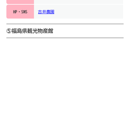
HP・SNS
吉井農園
⑤福島県観光物産館