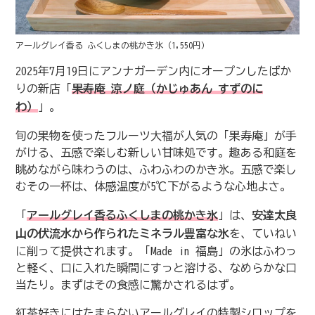
アールグレイ香る ふくしまの桃かき氷（1,550円）
2025年7月19日にアンナガーデン内にオープンしたばか
りの新店「
果寿庵 涼ノ庭（かじゅあん すずのに
わ）
」。
旬の果物を使ったフルーツ大福が人気の「果寿庵」が手
がける、五感で楽しむ新しい甘味処です。趣ある和庭を
眺めながら味わうのは、ふわふわのかき氷。五感で楽し
むその一杯は、体感温度が5℃下がるような心地よさ。
「
アールグレイ香るふくしまの桃かき氷
」は、
安達太良
山の伏流水から作られたミネラル豊富な氷
を、ていねい
に削って提供されます。「Made in 福島」の氷はふわっ
と軽く、口に入れた瞬間にすっと溶ける、なめらかな口
当たり。まずはその食感に驚かされるはず。
紅茶好きにはたまらないアールグレイの特製シロップを