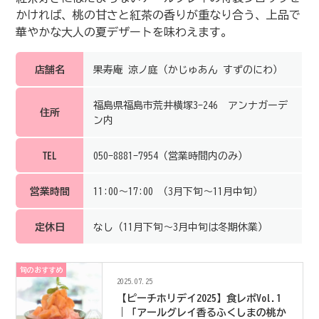
かければ、桃の甘さと紅茶の香りが重なり合う、上品で
華やかな大人の夏デザートを味わえます。
店舗名
果寿庵 涼ノ庭（かじゅあん すずのにわ）
福島県福島市荒井横塚3-246 アンナガーデ
住所
ン内
TEL
050-8881-7954（営業時間内のみ）
営業時間
11:00～17:00 （3月下旬～11月中旬）
定休日
なし（11月下旬～3月中旬は冬期休業）
旬のおすすめ
2025.07.25
【ピーチホリデイ2025】食レポVol.1
｜「アールグレイ香るふくしまの桃か