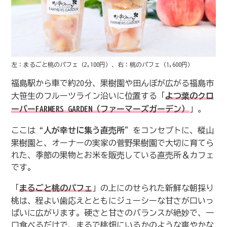
左：まるごと桃のパフェ（2,100円）、右：桃のパフェ（1,600円）
福島駅から車で約20分、果樹園や田んぼが広がる福島市
大笹生のフルーツライン沿いに位置する「
よつ葉のクロ
ーバーFARMERS GARDEN（ファーマーズガーデン）
」。
ここは
“人が幸せに集う直売所”
をコンセプトに、樅山
果樹園と、オーナーの実家の菅野果樹園で大切に育てら
れた、季節の果物とお米を販売している直売所＆カフェ
です。
「
まるごと桃のパフェ
」の上にのせられた新鮮な朝採り
桃は、程よい歯応えとともにジューシーな甘さが口いっ
ぱいに広がります。硬さと甘さのバランスが絶妙で、一
口食べるだけで、まるで桃畑にいるかのような爽やかな