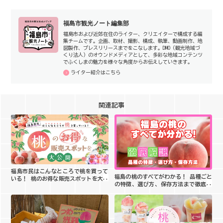
福島市観光ノート編集部
福島市および近郊在住のライター、クリエイターで構成する編
集チームです。企画、取材、撮影、構成、執筆、動画制作、地
図製作、プレスリリースまでをこなします。DMO（観光地域づ
くり法人）のオウンドメディアとして、多彩な地域コンテンツ
でふくしまの魅力を様々な角度からお伝えしていきます。
ライター紹介はこちら
関連記事
福島市民はこんなところで桃を買って
福島の桃のすべてがわかる！ 品種ごと
いる！ 桃のお得な販売スポットを大公
の特徴、選び方、保存方法まで徹底解
開
説