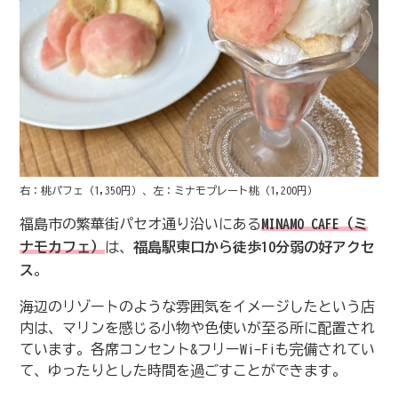
右：桃パフェ（1,350円）、左：ミナモプレート桃（1,200円）
福島市の繁華街パセオ通り沿いにある
MINAMO CAFE（ミ
ナモカフェ）
は、
福島駅東口から徒歩10分弱の好アクセ
ス
。
海辺のリゾートのような雰囲気をイメージしたという店
内は、マリンを感じる小物や色使いが至る所に配置され
ています。各席コンセント&フリーWi-Fiも完備されてい
て、ゆったりとした時間を過ごすことができます。