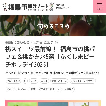
福島市の
観光Webメディア
掲載日
2025.08.05
/
更新日 2026.07.16
桃スイーツ最前線！ 福島市の桃パ
フェ＆桃かき氷5選【ふくしまピー
チホリデイ2025】
とろける甘さとひんやり食感。今しか味わえない旬の桃パフェを厳選紹介！
旬のおすすめ
桃
グルメ
カフェ
銘菓・スイーツ
ふくしまピーチホリデイ
イベント・キャンペーン情報
お子様連れ歓迎
おひとり様歓迎