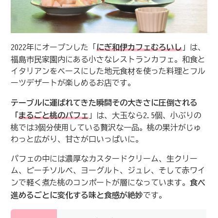
2022年にオープンした「
にぎ和伊カフェむろいし
」は、
福島市民家園内にある小さなレストランカフェ。和食と
イタリアンをベースにした地元食材を使った料理とフル
ーツデザートが楽しめるお店です。
テーブルに運ばれてきた瞬間その大きさに圧倒される
「
まるごと桃のパフェ
」は、大玉なら2.5個、小ぶりの
桃では3個分使用している贅沢な一品。桃の果汁がじゅ
わっと広がり、甘さが口いっぱいに。
パフェの中には濃厚なカスタードクリーム、生クリー
ム、ピーチソルベ、ヨーグルト、ジュレ、そして赤ワイ
ンで軽く煮た桃のコンポートが層になっています。
食べ
進めるごとに変化する味と食感が絶妙
です。