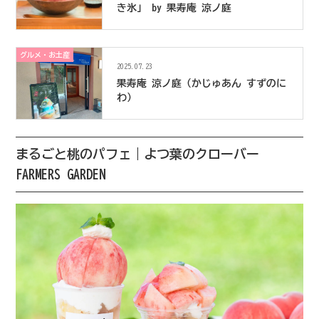
き氷」 by 果寿庵 涼ノ庭
グルメ・お土産
2025.07.23
果寿庵 涼ノ庭（かじゅあん すずのに
わ）
まるごと桃のパフェ｜よつ葉のクローバー
FARMERS GARDEN