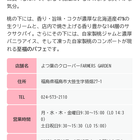
気分。
桃の下には、香り・旨味・コクが濃厚な北海道産47%の
生クリームと、店内で焼き上げる香り豊かな144層のサ
クサクパイ。さらにその下には、自家製桃ジャムと濃厚
バニラアイス、そして凍った自家製桃のコンポートが現
れる
至福のパフェ
です。
店舗名
よつ葉のクローバーFARMERS GARDEN
住所
福島県福島市大笹生字狢畑27-1
TEL
024-573-2110
月・水・木・金曜日9:30～15:00（LO 14:3
営業時間
0）
土日祝日9:30～15:30（LO 15:00）