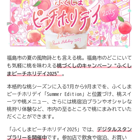
福島市の夏の風物詩とも言える桃。福島市のどこにいて
も気軽に桃を味わえる
桃づくしのキャンペーン“ふくし
まピーチホリデイ2025”
。
本格的な桃シーズンに入る7月から9月までを、ふくしま
ピーチホリデイ「Summer Edition」と位置づけ、桃スイ
ーツや桃メニュー、さらには桃宿泊プランやオシャレな
桃狩り体験など、市内の至るところで桃にまみれていた
だくことができます。
「ふくしまピーチホリデイ2025」では、
デジタルスタン
プラリーを開催中
です。参加店で飲食や宿泊、お買い