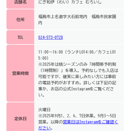
店舗名
にぎ和伊（わい）カフェ むろいし
福島市上名倉字大石前地内 福島市民家園
住所
内
TEL
024-573-0728
11:00〜16:00（ランチLO14:00／カフェLO1
5:00）
※2025年は桃シーズンのみ「時間帯予約制
（1時間制）」を導入。予約なしでも入店は
営業時間
可能ですが、確実に楽しみたい方には事前
の電話予約がおすすめ。詳しくは下記の記
事か、お店の公式Instagramをご覧くださ
い。
火曜日
※2025年9月1、2、6、7日休業。9月3～5日
定休日
営業。以降の
営業日はInstagramをご確認く
ださい
。