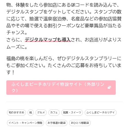
物、体験をしたら参加店にあるQRコードを読み込んで、
デジタルスタンプをゲットしてください。スタンプの数
に応じて、抽選で温泉宿泊券、名産品などの参加店協賛
品やその場で使える割引クーポンなど豪華賞品が当たる
チャンス。
さらに、
デジタルマップも導入
され、お店巡りがよりス
ムーズに。
福島の桃を楽しんだら、ぜひデジタルスタンプラリーに
もご参加ください。たくさんのご応募をお待ちしていま
す！
ふくしまピーチホリデイ特設サイト（外部リン
ク）
旬のおすすめ
桃
グルメ
カフェ
銘菓・スイーツ
ふくしまピーチホリデイ
イベント・キャンペーン情報
お子様連れ歓迎
おひとり様歓迎