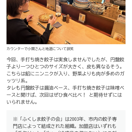
カウンターで小関さんと地酒について談笑
今回、手打ち焼き餃子は実食しませんでしたが、円盤餃
子より一つひとつのサイズが大きく、皮も異なるそう。
こちらは餡にニンニクが入り、野菜よりも肉が多めのガ
ッツリ系。
タレも円盤餃子は醤油ベース、手打ち焼き餃子は味噌ベ
ースと聞けば、次回はぜひ食べ比べ！ と期待せずには
いられません。
※「ふくしま餃子の会」は2003年、市内の餃子専
門店によって結成された組織。加盟店はいずれも