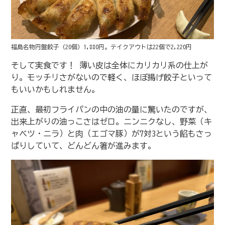
福島名物円盤餃子（20個）1,880円。テイクアウトは22個で2,220円
そして実食です！ 薄い皮は全体にカリカリ系の仕上が
り。モッチリさがないので軽く、ほぼ揚げ餃子といって
もいいかもしれません。
正直、最初フライパンの中の油の量に驚いたのですが、
出来上がりの油っこさはゼロ。ニンニクなし、野菜（キ
ャベツ・ニラ）と肉（エゴマ豚）が7対3という餡もさっ
ぱりしていて、どんどん箸が進みます。