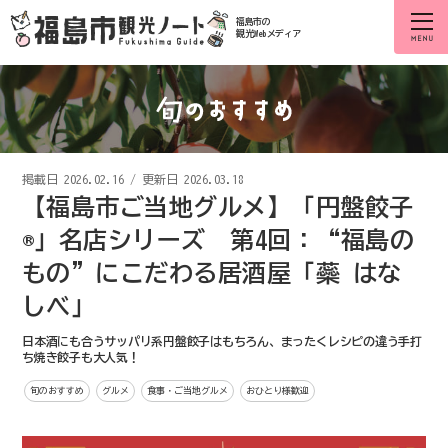
福島市の
観光Webメディア
掲載日
2026.02.16
/
更新日 2026.03.18
【福島市ご当地グルメ】「円盤餃子
®」名店シリーズ 第4回：“福島の
もの”にこだわる居酒屋「蘂 はな
しべ」
日本酒にも合うサッパリ系円盤餃子はもちろん、まったくレシピの違う手打
ち焼き餃子も大人気！
旬のおすすめ
グルメ
食事・ご当地グルメ
おひとり様歓迎