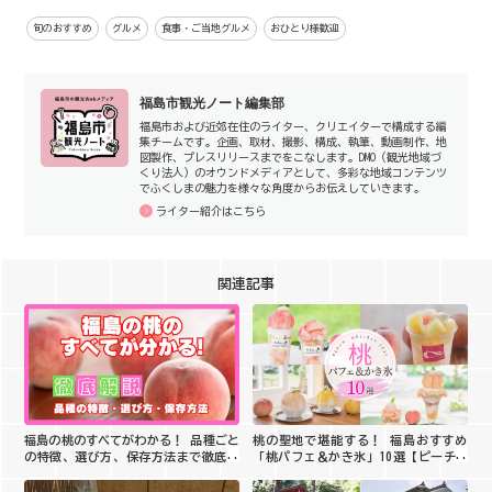
旬のおすすめ
グルメ
食事・ご当地グルメ
おひとり様歓迎
福島市観光ノート編集部
福島市および近郊在住のライター、クリエイターで構成する編
集チームです。企画、取材、撮影、構成、執筆、動画制作、地
図製作、プレスリリースまでをこなします。DMO（観光地域づ
くり法人）のオウンドメディアとして、多彩な地域コンテンツ
でふくしまの魅力を様々な角度からお伝えしていきます。
ライター紹介はこちら
関連記事
福島の桃のすべてがわかる！ 品種ごと
桃の聖地で堪能する！ 福島おすすめ
の特徴、選び方、保存方法まで徹底解
「桃パフェ＆かき氷」10選【ピーチホ
説
リデイ2026】