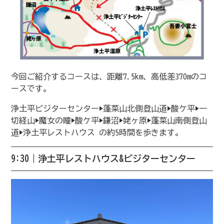
今回ご紹介するコースは、距離7.5km、高低差370mのコ
ースです。
浄土平ビジターセンター▶︎蓬菜山北側登山道▶︎酸ケ平▶︎一
切経山▶︎魔女の瞳▶︎酸ケ平▶︎鎌沼▶︎姥ヶ原▶︎蓬菜山南側登山
道▶︎浄土平レストハウス の約5時間を歩きます。
9:30｜浄土平レストハウス&ビジターセンター