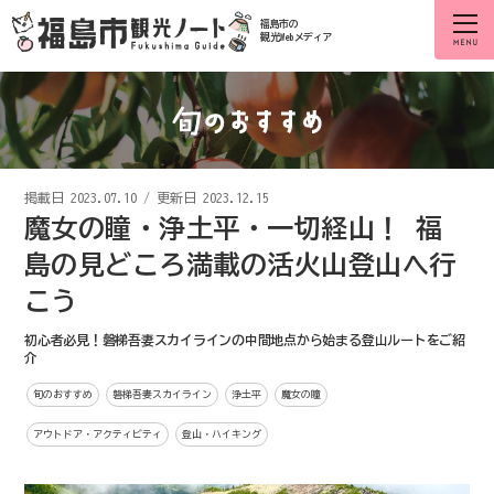
福島市の
観光Webメディア
掲載日
2023.07.10
/
更新日 2023.12.15
魔女の瞳・浄土平・一切経山！ 福
島の見どころ満載の活火山登山へ行
こう
初心者必見！磐梯吾妻スカイラインの中間地点から始まる登山ルートをご紹
介
旬のおすすめ
磐梯吾妻スカイライン
浄土平
魔女の瞳
アウトドア・アクティビティ
登山・ハイキング