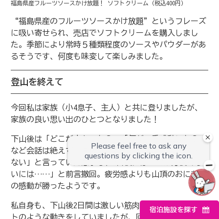
福島県産フルーツソースかけ放題！ ソフトクリーム（税込400円）
“福島県産のフルーツソースかけ放題”というフレーズ
に吸い寄せられ、売店でソフトクリームを購入しまし
た。季節により常時５種類程度のソースやパウダーがあ
るそうです、何度も味変して楽しみました。
登山を終えて
今回私は家族（小4息子、主人）と共に登りましたが、
家族の良い思い出のひとつとなりました！
下山後は「どこが辛かった？」「何が一番感動した？」
など会話は絶えず。直後は疲れて「もう2年は登りたく
ない」と言っていた息子も、2日後には「10か月後くら
いには……」と前言撤回。疲労感よりも山頂のおにぎり
の感動が勝ったようです。
私自身も、下山後2日間は激しい筋肉痛に襲われロボッ
宿泊施設を探す
トのような動きをしていましたが、回復した今は、達成