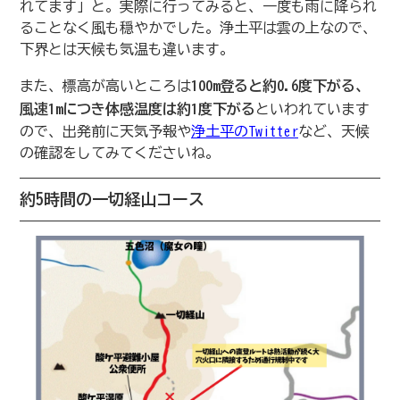
れてます」と。実際に行ってみると、一度も雨に降られ
ることなく風も穏やかでした。浄土平は雲の上なので、
下界とは天候も気温も違います。
また、標高が高いところは
100m登ると約0.6度下がる、
風速1mにつき体感温度は約1度下がる
といわれています
ので、出発前に天気予報や
浄土平のTwitter
など、天候
の確認をしてみてくださいね。
約5時間の一切経山コース