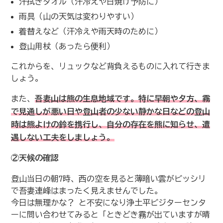
汗拭きタオル（汗冷えや日焼け予防に）
雨具（山の天気は変わりやすい）
着替えなど（汗冷えや雨天時のために）
登山用杖（あったら便利）
これからを、リュックなど背負えるものに入れて行きま
しょう。
また、
吾妻山は熊の生息地域です。特に早朝や夕方、霧
で見通しが悪い日や登山者の少ない静かな日などの登山
時は熊よけの鈴を携行し、自分の存在を熊に知らせ、遭
遇しない工夫をしましょう。
②天候の確認
登山当日の朝7時、西の空を見ると薄暗い雲がビッシリ
で吾妻連峰はまったく見えませんでした。
今日は無理かな？ と不安になり浄土平ビジターセンタ
ーに問い合わせてみると「ときどき霧が出ていますが晴