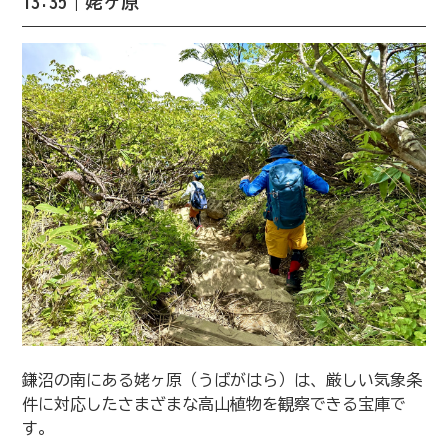
13:35｜姥ヶ原
鎌沼の南にある姥ヶ原（うばがはら）は、厳しい気象条
件に対応したさまざまな高山植物を観察できる宝庫で
す。