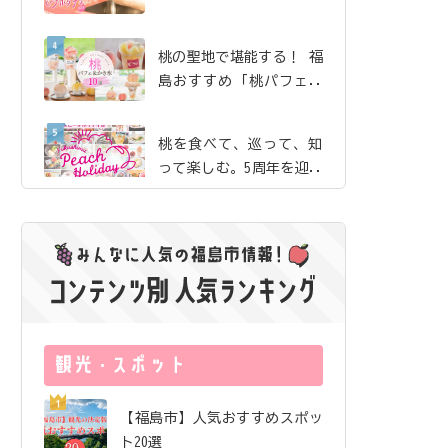
珈琲」で、産地ならでは
の贅沢な桃体験【ピーチ
桃の聖地で堪能する！ 福
ホリデイ2026】
島おすすめ「桃パフェ＆
かき氷」10選【ピーチホ
リデイ2026】
桃を食べて、巡って、知
って楽しむ。5周年を迎え
た「ふくしまピーチホリ
デイ」の歩み
夏のまち歩きのお供にし
たい絶品桃ドリンク｜飯
坂・土湯・駅近 から3店
舗をご紹介【ピーチホリ
サングラス片手にロケ地
デイ2026】
巡り！ 映画『免許返
納!?』の舞台を訪ねる福
島ドライブ
福島市唯一の酒蔵が「オ
【福島市】人気おすすめスポッ
ール福島市」で醸したお
ト20選