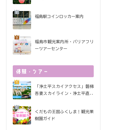
酒で金賞受賞！ 金水晶酒
造インタビュー
福島駅コインロッカー案内
福島市観光案内所・バリアフリ
ーツアーセンター
「浄土平スカイアクセス」磐梯
吾妻スカイライン・浄土平直行
便
くだもの王国ふくしま！観光果
樹園ガイド