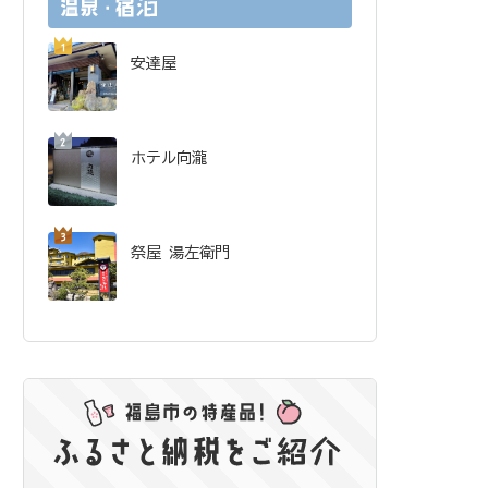
安達屋
ホテル向瀧
祭屋 湯左衛門