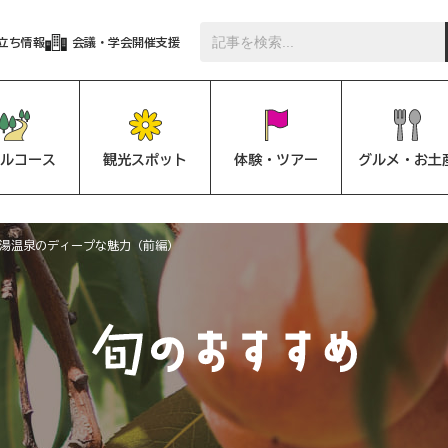
立ち情報
会議・学会開催支援
ルコース
観光スポット
体験・ツアー
グルメ・お土
湯温泉のディープな魅力（前編）