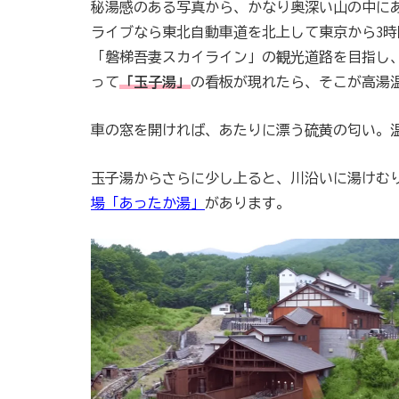
秘湯感のある写真から、かなり奥深い山の中に
ライブなら東北自動車道を北上して東京から3時
「磐梯吾妻スカイライン」の観光道路を目指し
って
「
玉子湯
」
の看板が現れたら、そこが高湯
車の窓を開ければ、あたりに漂う硫黄の匂い。
玉子湯からさらに少し上ると、川沿いに湯けむ
場「あったか湯」
があります。