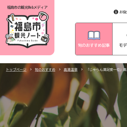
福島市の
観光Webメディア
お役
旬のおすすめ記事
モデ
トップページ
旬のおすすめ
高湯温泉
「じゃらん満足度一位」高