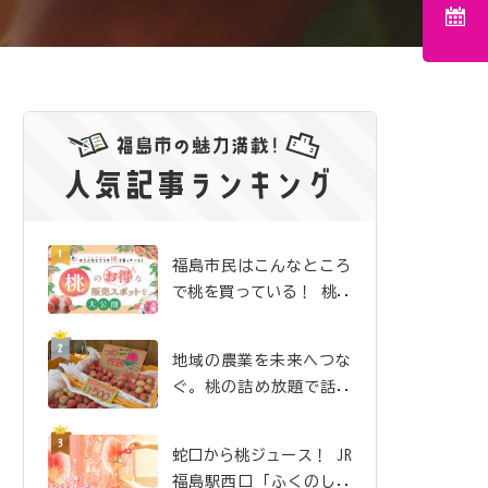
福島市民はこんなところ
で桃を買っている！ 桃の
お得な販売スポットを大
公開
地域の農業を未来へつな
ぐ。桃の詰め放題で話題
沸騰の「吉井農園」
蛇口から桃ジュース！ JR
福島駅西口「ふくのしま