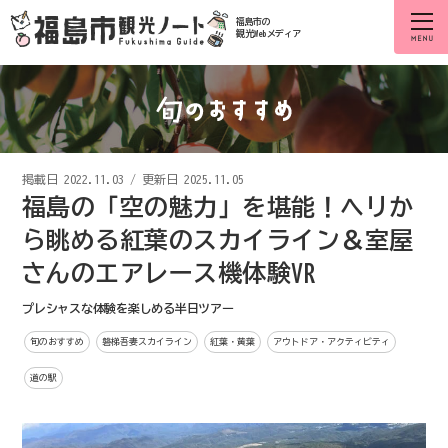
福島市の
観光Webメディア
掲載日
2022.11.03
/
更新日 2025.11.05
福島の「空の魅力」を堪能！ヘリか
ら眺める紅葉のスカイライン＆室屋
さんのエアレース機体験VR
プレシャスな体験を楽しめる半日ツアー
旬のおすすめ
磐梯吾妻スカイライン
紅葉・黄葉
アウトドア・アクティビティ
道の駅