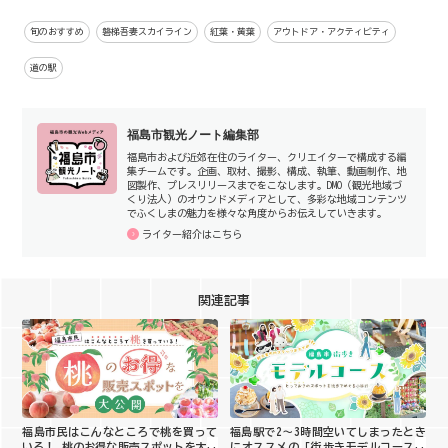
旬のおすすめ
磐梯吾妻スカイライン
紅葉・黄葉
アウトドア・アクティビティ
道の駅
福島市観光ノート編集部
福島市および近郊在住のライター、クリエイターで構成する編
集チームです。企画、取材、撮影、構成、執筆、動画制作、地
図製作、プレスリリースまでをこなします。DMO（観光地域づ
くり法人）のオウンドメディアとして、多彩な地域コンテンツ
でふくしまの魅力を様々な角度からお伝えしていきます。
ライター紹介はこちら
関連記事
福島市民はこんなところで桃を買って
福島駅で2〜3時間空いてしまったとき
いる！ 桃のお得な販売スポットを大公
にオススメの「街歩きモデルコース」