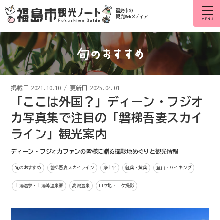
福島市の
観光Webメディア
掲載日
2021.10.10
/
更新日 2025.04.01
「ここは外国？」ディーン・フジオ
カ写真集で注目の「磐梯吾妻スカイ
ライン」観光案内
ディーン・フジオカファンの皆様に贈る撮影地めぐりと観光情報
旬のおすすめ
磐梯吾妻スカイライン
浄土平
紅葉・黄葉
登山・ハイキング
土湯温泉・土湯峠温泉郷
高湯温泉
ロケ地・ロケ撮影