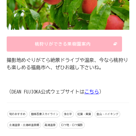
桃狩りができる果樹園案内
撮影地めぐりがてら絶景ドライブや温泉、今なら桃狩り
も楽しめる福島市へ、ぜひお越し下さいね。
（DEAN FUJIOKA公式ウェブサイトは
こちら
）
旬のおすすめ
磐梯吾妻スカイライン
浄土平
紅葉・黄葉
登山・ハイキング
土湯温泉・土湯峠温泉郷
高湯温泉
ロケ地・ロケ撮影