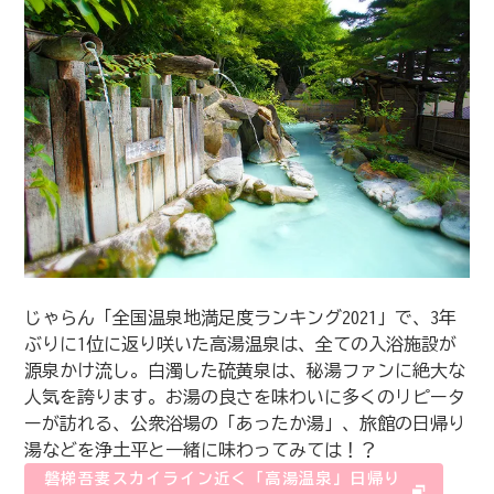
じゃらん「全国温泉地満足度ランキング2021」で、3年
ぶりに1位に返り咲いた高湯温泉は、全ての入浴施設が
源泉かけ流し。白濁した硫黄泉は、秘湯ファンに絶大な
人気を誇ります。お湯の良さを味わいに多くのリピータ
ーが訪れる、公衆浴場の「あったか湯」、旅館の日帰り
湯などを浄土平と一緒に味わってみては！？
磐梯吾妻スカイライン近く「高湯温泉」日帰り