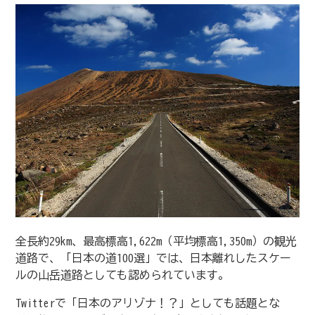
全長約29km、最高標高1,622m（平均標高1,350m）の観光
道路で、「日本の道100選」では、日本離れしたスケー
ルの山岳道路としても認められています。
Twitterで「日本のアリゾナ！？」としても話題とな