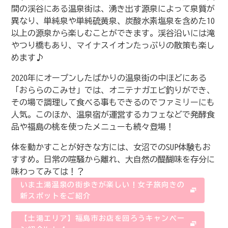
間の渓谷にある温泉街は、湧き出す源泉によって泉質が
異なり、単純泉や単純硫黄泉、炭酸水素塩泉を含めた10
以上の源泉から楽しむことができます。渓谷沿いには滝
やつり橋もあり、マイナスイオンたっぷりの散策も楽し
めます♪
2020年にオープンしたばかりの温泉街の中ほどにある
「おららのこみせ」では、オニテナガエビ釣りができ、
その場で調理して食べる事もできるのでファミリーにも
人気。このほか、温泉宿が運営するカフェなどで発酵食
品や福島の桃を使ったメニューも続々登場！
体を動かすことが好きな方には、女沼でのSUP体験もお
すすめ。日常の喧騒から離れ、大自然の醍醐味を存分に
味わってみては！？
いま土湯温泉の街歩きが楽しい！女子旅向きの
新スポットをご紹介
【土湯エリア】福島市お店を回ろうキャンペー