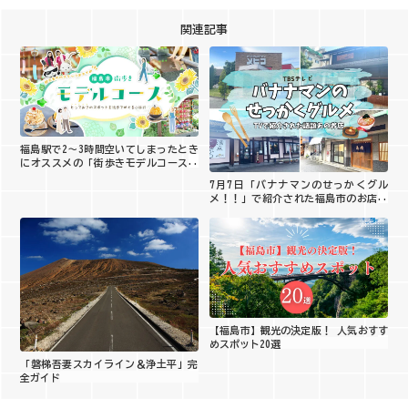
関連記事
福島駅で2〜3時間空いてしまったとき
にオススメの「街歩きモデルコース」
をご紹介！
7月7日「バナナマンのせっかくグル
メ！！」で紹介された福島市のお店は
ここ！
【福島市】観光の決定版！ 人気おすす
めスポット20選
「磐梯吾妻スカイライン＆浄土平」完
全ガイド