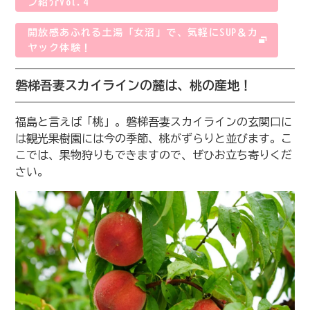
ン紹介Vol.4
開放感あふれる土湯「女沼」で、気軽にSUP＆カ
ヤック体験！
磐梯吾妻スカイラインの麓は、桃の産地！
福島と言えば「桃」。磐梯吾妻スカイラインの玄関口に
は観光果樹園には今の季節、桃がずらりと並びます。こ
こでは、果物狩りもできますので、ぜひお立ち寄りくだ
さい。