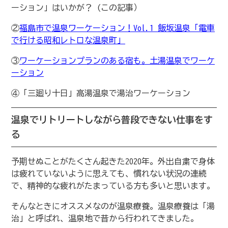
ーション」はいかが？ (この記事）
②
福島市で温泉ワーケーション！Vol.1 飯坂温泉「電車
で行ける昭和レトロな温泉町」
③
ワーケーションプランのある宿も。土湯温泉でワーケ
ーション
④「三廻り十日」高湯温泉で湯治ワーケーション
温泉でリトリートしながら普段できない仕事をす
る
予期せぬことがたくさん起きた2020年。外出自粛で身体
は疲れていないように思えても、慣れない状況の連続
で、精神的な疲れがたまっている方も多いと思います。
そんなときにオススメなのが温泉療養。温泉療養は「湯
治」と呼ばれ、温泉地で昔から行われてきました。