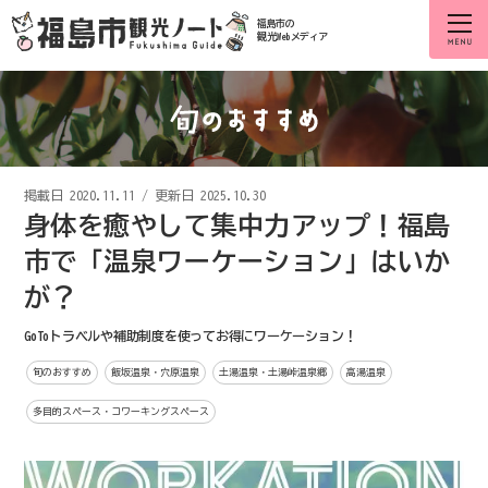
福島市の
観光Webメディア
掲載日
2020.11.11
/
更新日 2025.10.30
身体を癒やして集中力アップ！福島
市で「温泉ワーケーション」はいか
が？
GoToトラベルや補助制度を使ってお得にワーケーション！
旬のおすすめ
飯坂温泉・穴原温泉
土湯温泉・土湯峠温泉郷
高湯温泉
多目的スペース・コワーキングスペース