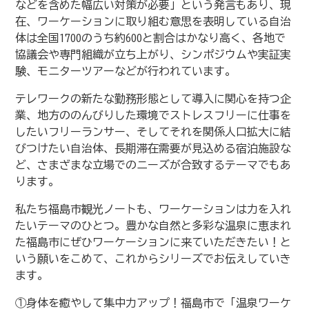
などを含めた幅広い対策が必要」という発言もあり、現
在、ワーケーションに取り組む意思を表明している自治
体は全国
1700
のうち約
600と割合はかなり高く、
各地で
協議会や専門組織が立ち上がり、シンポジウムや実証実
験、モニターツアーなどが行われています。
テレワークの新たな勤務形態として導入に関心を持つ企
業、地方ののんびりした環境でストレスフリーに仕事を
したいフリーランサー、そしてそれを関係人口拡大に結
びつけたい自治体、長期滞在需要が見込める宿泊施設な
ど、さまざまな立場でのニーズが合致するテーマでもあ
ります。
私たち福島市観光ノートも、ワーケーションは力を入れ
たいテーマのひとつ。豊かな自然と多彩な温泉に恵まれ
た福島市にぜひワーケーションに来ていただきたい！と
いう願いをこめて、これからシリーズでお伝えしていき
ます。
①身体を癒やして集中力アップ！福島市で「温泉ワーケ