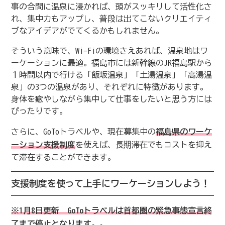
事の合間に温泉に浸かれば、頭がスッキリして活性化さ
れ、集中力もアップし、普段は出てこないクリエイティ
ブなアイデアがでてくるかもしれません。
そういう意味で、Wi-Fiの環境さえあれば、温泉地はワ
ーケーションに最適。福島市には新幹線のJR福島駅から
１時間以内で行ける「飯坂温泉」「土湯温泉」「高湯温
泉」の3つの温泉があり、それぞれに特徴があります。
身体を癒やしながら集中して仕事をしたいと思う方には
ぴったりです。
さらに、GoToトラベルや、現在募集中の
福島県のワーケ
ーション支援制度
を使えば、長期滞在でもコストを抑え
て滞在することができます。
支援制度を使って上手にワーケーションしよう！
※1月8日更新 GoToトラベルは首都圏の緊急事態宣言終
了まで停止となります。。