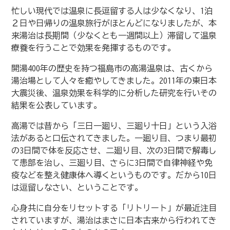
忙しい現代では温泉に長逗留する人は少なくなり、1泊
２日や日帰りの温泉旅行がほとんどになりましたが、本
来湯治は長期間（少なくとも一週間以上）滞留して温泉
療養を行うことで効果を発揮するものです。
開湯400年の歴史を持つ福島市の高湯温泉は、古くから
湯治場として人々を癒やしてきました。2011年の東日本
大震災後、温泉効果を科学的に分析した研究を行いその
結果を公表しています。
高湯では昔から「三日一廻り、三廻り十日」という入浴
法があると口伝されてきました。一廻り目、つまり最初
の3日間で体を反応させ、二廻り目、次の3日間で解毒し
て患部を治し、三廻り目、さらに3日間で自律神経や免
疫などを整え健康体へ導くというものです。だから10日
は逗留しなさい、ということです。
心身共に自分をリセットする「リトリート」が最近注目
されていますが、湯治はまさに日本古来から行われてき