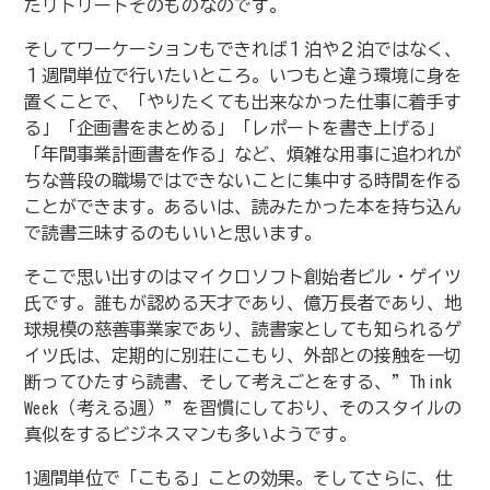
たリトリートそのものなのです。
そしてワーケーションもできれば１泊や２泊ではなく、
１週間単位で行いたいところ。いつもと違う環境に身を
置くことで、「やりたくても出来なかった仕事に着手す
る」「企画書をまとめる」「レポートを書き上げる」
「年間事業計画書を作る」など、煩雑な用事に追われが
ちな普段の職場ではできないことに集中する時間を作る
ことができます。あるいは、読みたかった本を持ち込ん
で読書三昧するのもいいと思います。
そこで思い出すのはマイクロソフト創始者ビル・ゲイツ
氏です。誰もが認める天才であり、億万長者であり、地
球規模の慈善事業家であり、読書家としても知られるゲ
イツ氏は、定期的に別荘にこもり、外部との接触を一切
断ってひたすら読書、そして考えごとをする、”Think
Week（考える週）”を習慣にしており、そのスタイルの
真似をするビジネスマンも多いようです。
1週間単位で「こもる」ことの効果。そしてさらに、仕