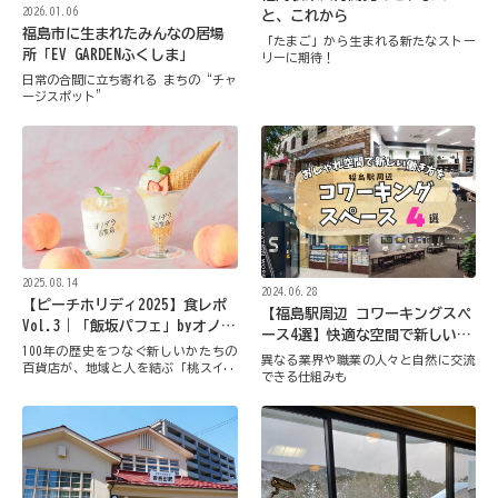
2026.01.06
と、これから
福島市に生まれたみんなの居場
「たまご」から生まれる新たなストー
所「EV GARDENふくしま」
リーに期待！
日常の合間に立ち寄れる まちの“チャ
ージスポット”
2025.08.14
2024.06.28
【ピーチホリディ2025】食レポ
【福島駅周辺 コワーキングスペ
Vol.3｜「飯坂パフェ」byオノデ
ース4選】快適な空間で新しい働
ラ百貨店
100年の歴史をつなぐ新しいかたちの
き方をしてみませんか
異なる業界や職業の人々と自然に交流
百貨店が、地域と人を結ぶ「桃スイー
できる仕組みも
ツ」を提案