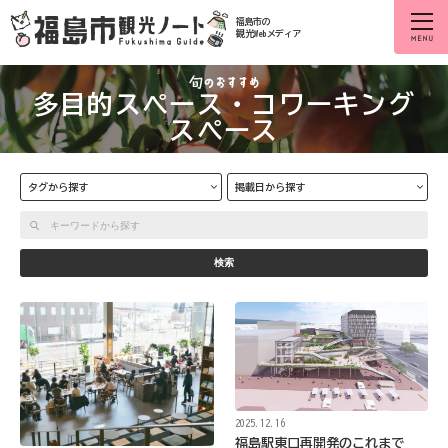
福島市の
観光Webメディア
多目的スペース・コワーキング
スペース
タグから探す
掲載日から探す
検索
2025.12.16
福島駅東口再開発のこれまで