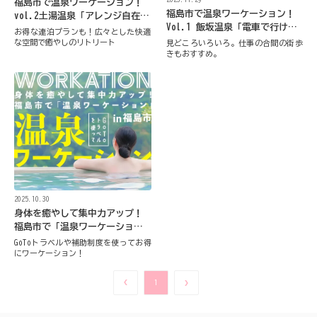
福島市で温泉ワーケーション！
福島市で温泉ワーケーション！
vol.2土湯温泉「アレンジ自在の
Vol.1 飯坂温泉「電車で行ける
ホステル滞在」
お得な連泊プランも！広々とした快適
昭和レトロな温泉町」
な空間で癒やしのリトリート
見どころいろいろ。仕事の合間の街歩
きもおすすめ。
2025.10.30
身体を癒やして集中力アップ！
福島市で「温泉ワーケーショ
ン」はいかが？
GoToトラベルや補助制度を使ってお得
にワーケーション！
1