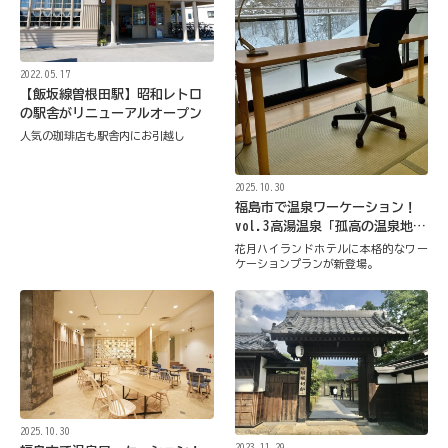
2022.05.17
【飯坂線曽根田駅】昭和レトロ
の駅舎がリニューアルオープン
人気の珈琲店も駅舎内にお引越し
2025.10.30
福島市で温泉ワーケーション！
vol.3高湯温泉「孤高の温泉地に
『籠もる』贅沢」
花月ハイランドホテルに本格的なワー
ケーションプランが新登場。
2025.10.30
2023.11.29