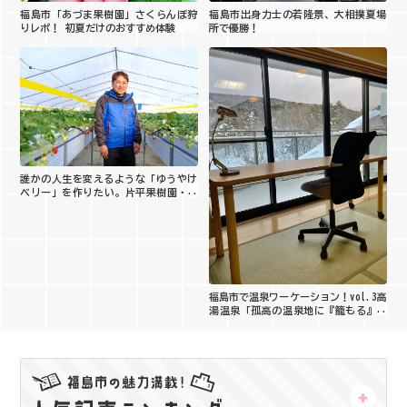
福島市「あづま果樹園」さくらんぼ狩
福島市出身力士の若隆景、大相撲夏場
りレポ！ 初夏だけのおすすめ体験
所で優勝！
誰かの人生を変えるような「ゆうやけ
ベリー」を作りたい。片平果樹園・片
平聡さん
福島市で温泉ワーケーション！vol.3高
湯温泉「孤高の温泉地に『籠もる』贅
沢」