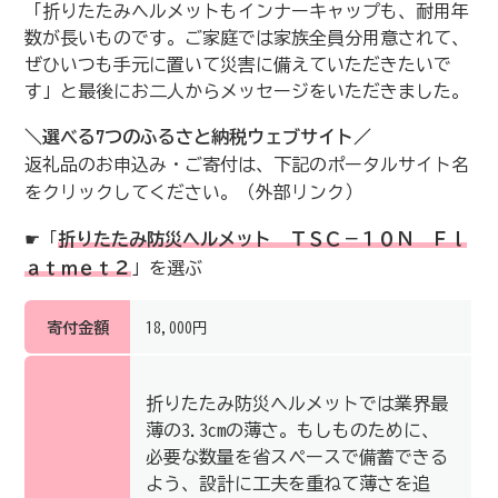
「折りたたみヘルメットもインナーキャップも、耐用年
数が長いものです。ご家庭では家族全員分用意されて、
ぜひいつも手元に置いて災害に備えていただきたいで
す」と最後にお二人からメッセージをいただきました。
＼選べる7つのふるさと納税ウェブサイト／
返礼品のお申込み・ご寄付は、下記のポータルサイト名
をクリックしてください。（外部リンク）
☛「
折りたたみ防災ヘルメット ＴＳＣ－１０Ｎ Ｆｌ
ａｔｍｅｔ２
」を選ぶ
寄付金額
18,000円
折りたたみ防災ヘルメットでは業界最
薄の3.3cmの薄さ。もしものために、
必要な数量を省スペースで備蓄できる
よう、設計に工夫を重ねて薄さを追