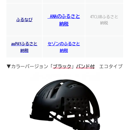
ANAのふる
さと
47CLUBふるさと
ふるなび
納税
納税
auPAYふるさと
セゾンのふるさと
納税
納税
▼カラーバージョン「
ブラック
」
バンド付
エコタイプ