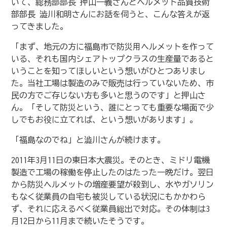
いて、総務部部長 押山一義さんとヘルメット品質技術
部部長 澁川和明さんにお話を伺うと、こんな答えが返
ってきました。
「まず、地元の方に福島市で防災用ヘルメットを作って
いる、それも国内シェアトップクラスの生産量であると
いうことを知ってほしいという想いがひとつありまし
た。当社工場は製造のみで販売は行っていないため、市
民の方でご存じない方も多いと思うのです」と押山さ
ん。「そして防災という、誰にとっても重要な場面で少
しでもお役に立てれば、という想いがあります」。
「福島なのでね」と澁川さんが続けます。
2011年3月11日の東日本大震災。そのとき、ミドリ電機
製造で工場の稼働を停止したのはたった一晩だけ。翌日
から防災ヘルメットの増産要望が殺到し、水やガソリン
もなく従業員の自宅も被災している状況にもかかわら
ず、それに応えるべく従業員総出で対応。その体制は3
月12日から11月まで続いたそうです。