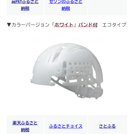
auPAYふるさと
セゾンのふるさと
納税
納税
▼カラーバージョン「
ホワイト
」
バンド付
エコタイプ
楽天ふるさ
と
ふ
る
さとチョイス
さとふる
納税