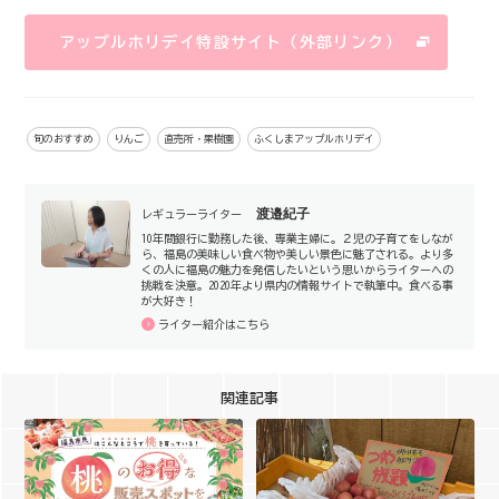
アップルホリデイ特設サイト（外部リンク）
旬のおすすめ
りんご
直売所・果樹園
ふくしまアップルホリデイ
渡邉紀子
レギュラーライター
10年間銀行に勤務した後、専業主婦に。２児の子育てをしなが
ら、福島の美味しい食べ物や美しい景色に魅了される。より多
くの人に福島の魅力を発信したいという思いからライターへの
挑戦を決意。2020年より県内の情報サイトで執筆中。食べる事
が大好き！
ライター紹介はこちら
関連記事