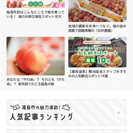
福島市民はこんなところで桃を買って
いる！ 桃のお得な販売スポットを大公
開
地域の農業を未来へつなぐ。桃の詰め
放題で話題沸騰の「吉井農園」
【飯坂温泉】観光協会スタッフおすす
めの人気観光スポット10選
あなたは「やわ派」？ それとも「かた
派」？ 家系図でたどる福島の桃