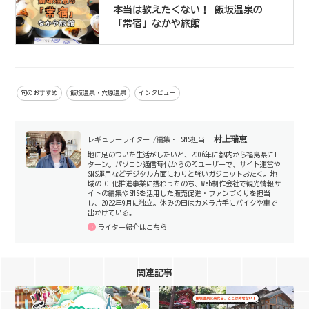
本当は教えたくない！ 飯坂温泉の
「常宿」なかや旅館
旬のおすすめ
飯坂温泉・穴原温泉
インタビュー
村上瑞恵
レギュラーライター /編集・ SNS担当
地に足のついた生活がしたいと、2006年に都内から福島県にI
ターン。パソコン通信時代からのPCユーザーで、サイト運営や
SNS運用などデジタル方面にわりと強いガジェットおたく。地
域のICT化推進事業に携わったのち、Web制作会社で観光情報サ
イトの編集やSNSを活用した販売促進・ファンづくりを担当
し、2022年9月に独立。休みの日はカメラ片手にバイクや車で
出かけている。
ライター紹介はこちら
関連記事