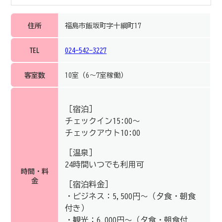
住所
福島市飯坂町字十綱町17
TEL
024-542-3227
客室数
10室（6〜7室稼働）
［宿泊］
チェックイン15:00～
チェックアウト10:00
［温泉］
24時間いつでも利用可
時間・料
金
［宿泊料金］
・ビジネス：5,500円〜（夕食・朝食
付き）
・観光：6,000円〜（夕食・朝食付