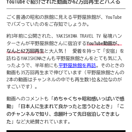
YouTubeで紹介された動画が62万回再生とバズる
ごく普通の昭和の旅館に見える平野屋旅館が、YouTube
でバズっていたのをご存知でしょうか。
約3年前に公開された、YAKISHIMA TRAVEL TV 秘境ハン
ターさんが平野屋旅館さんに宿泊する
YouTube動画が、
なんと
62万回再生
と大人気！ 愛着を持って「安宿」を
訪ねるYAKISHIMAさんも平野屋旅館さんをとても気に入
ったようで、半年前にも
平野屋旅館を再訪
。そのときの
動画も35万回再生まで伸びています（平野屋旅館さんの
2本の動画はチャンネルの中でも再生数1位＆2位なのが
すごいです）。
動画へのコメントも「
めちゃくちゃ昭和感いっぱいで感
動
」「
日本人に生まれて良かったと思うひととき
」「
こ
のチャンネルで知り、念願叶って先日宿泊してきまし
た
」など大絶賛されています。