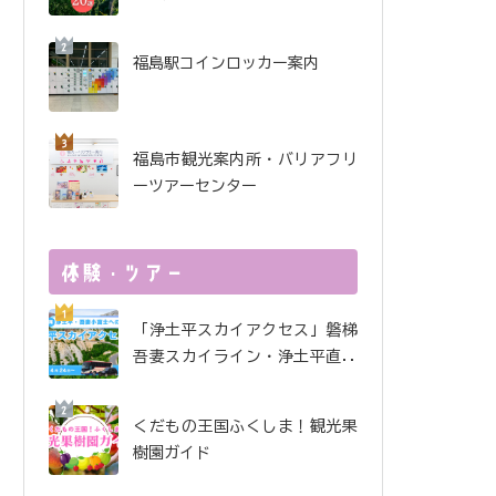
酒で金賞受賞！ 金水晶酒
造インタビュー
福島駅コインロッカー案内
福島市観光案内所・バリアフリ
ーツアーセンター
「浄土平スカイアクセス」磐梯
吾妻スカイライン・浄土平直行
便
くだもの王国ふくしま！観光果
樹園ガイド