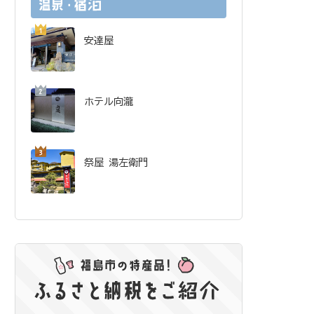
安達屋
ホテル向瀧
祭屋 湯左衛門