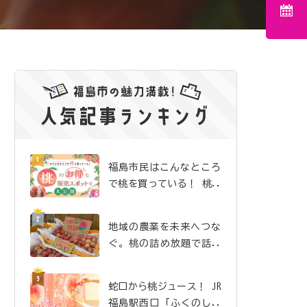
福島市民はこんなところ
で桃を買っている！ 桃の
お得な販売スポットを大
公開
地域の農業を未来へつな
ぐ。桃の詰め放題で話題
沸騰の「吉井農園」
蛇口から桃ジュース！ JR
福島駅西口「ふくのしま