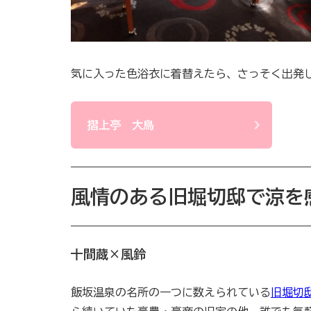
気に入った色浴衣に着替えたら、さっそく出発し
摺上亭 大鳥
風情のある旧堀切邸で涼を
十間蔵×風鈴
飯坂温泉の名所の一つに数えられている
旧堀切