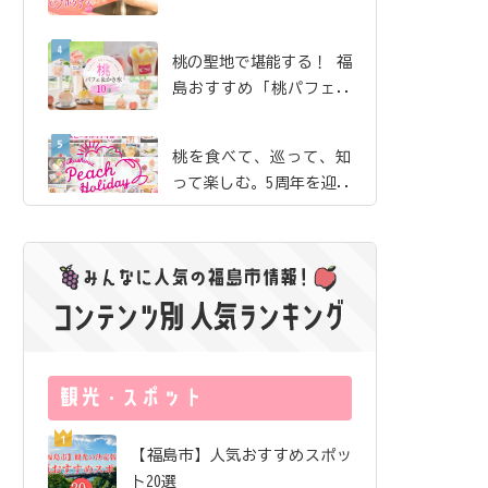
珈琲」で、産地ならでは
の贅沢な桃体験【ピーチ
桃の聖地で堪能する！ 福
ホリデイ2026】
島おすすめ「桃パフェ＆
かき氷」10選【ピーチホ
リデイ2026】
桃を食べて、巡って、知
って楽しむ。5周年を迎え
た「ふくしまピーチホリ
デイ」の歩み
夏のまち歩きのお供にし
たい絶品桃ドリンク｜飯
坂・土湯・駅近 から3店
舗をご紹介【ピーチホリ
サングラス片手にロケ地
デイ2026】
巡り！ 映画『免許返
納!?』の舞台を訪ねる福
島ドライブ
福島市唯一の酒蔵が「オ
【福島市】人気おすすめスポッ
ール福島市」で醸したお
ト20選