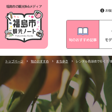
福島市の
観光Webメディア
お役
旬のおすすめ記事
モデ
トップページ
旬のおすすめ
まち歩き
レンタル色浴衣で行く！ 