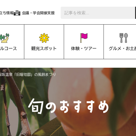
立ち情報
会議・学会開催支援
ルコース
観光スポット
体験・ツアー
グルメ・お土
飯坂温泉「旧堀切邸」の風鈴まつり