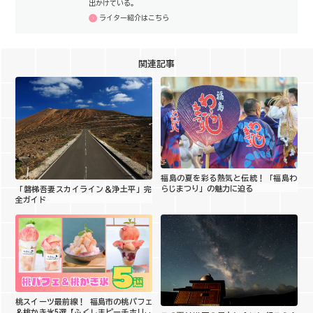
出かけている。
ライター紹介はこちら
関連記事
福島の夏を彩る熱気と伝統！「福島わ
らじまつり」の魅力に迫る
「磐梯吾妻スカイライン＆浄土平」完
全ガイド
桃スイーツ最前線！ 福島市の桃パフェ
＆桃かき氷5選【ふくしまピーチホリデ