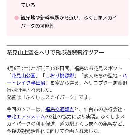
ている
観光地や新幹線駅から近い、ふくしまスカイ
パークの可能性
花見山上空をヘリで飛ぶ遊覧飛行ツアー
4月6日(土)と7日(日)の2日間、福島のお花見スポット
「
花見山公園
」「
こおり桃源郷
」「恋人たちの聖地・
ハ
ートレイク半田沼
」を空から巡る、ヘリコプター遊覧飛
行が開催されました。
発着は「ふくしまスカイパーク」です。
今回のツアーは、
福島交通観光
と、仙台市の旅行会社・
東北エアシステム
の2社の協力により実現。ふくしまス
カイパークの利用促進、道の駅ふくしまへの集客など、
今後の観光活性化に向けて企画されました。