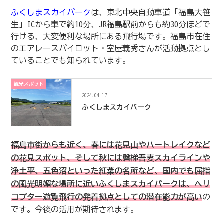
ふくしまスカイパーク
は、東北中央自動車道「福島大笹
生」ICから車で約10分、JR福島駅前からも約30分ほどで
行ける、大変便利な場所にある飛行場です。福島市在住
のエアレースパイロット・室屋義秀さんが活動拠点とし
ていることでも知られています。
観光スポット
2024.04.17
ふくしまスカイパーク
福島市街からも近く、春には花見山やハートレイクなど
の花見スポット、そして秋には磐梯吾妻スカイラインや
浄土平、五色沼といった紅葉の名所など、国内でも屈指
の風光明媚な場所に近いふくしまスカイパーク
は、ヘリ
コプター遊覧飛行の発着拠点としての潜在能力が高い
の
です。今後の活用が期待されます。