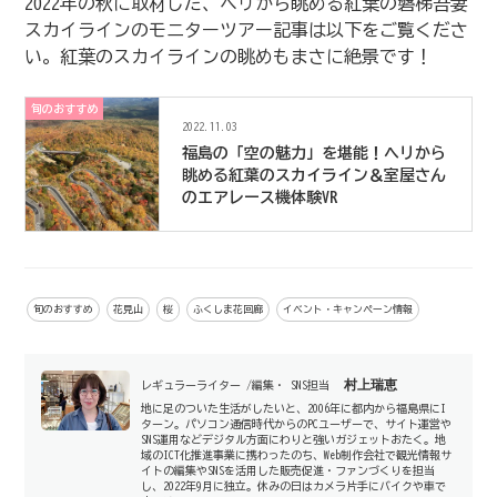
2022年の秋に取材した、ヘリから眺める紅葉の磐梯吾妻
スカイラインのモニターツアー記事は以下をご覧くださ
い。紅葉のスカイラインの眺めもまさに絶景です！
旬のおすすめ
2022.11.03
福島の「空の魅力」を堪能！ヘリから
眺める紅葉のスカイライン＆室屋さん
のエアレース機体験VR
旬のおすすめ
花見山
桜
ふくしま花回廊
イベント・キャンペーン情報
村上瑞恵
レギュラーライター /編集・ SNS担当
地に足のついた生活がしたいと、2006年に都内から福島県にI
ターン。パソコン通信時代からのPCユーザーで、サイト運営や
SNS運用などデジタル方面にわりと強いガジェットおたく。地
域のICT化推進事業に携わったのち、Web制作会社で観光情報サ
イトの編集やSNSを活用した販売促進・ファンづくりを担当
し、2022年9月に独立。休みの日はカメラ片手にバイクや車で