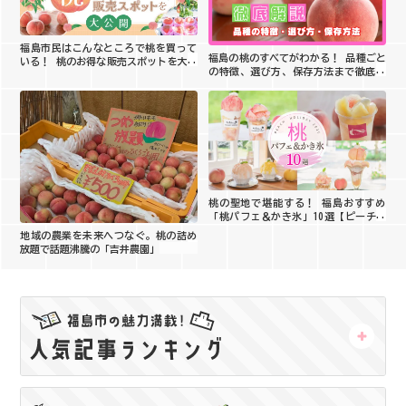
福島市民はこんなところで桃を買って
福島の桃のすべてがわかる！ 品種ごと
いる！ 桃のお得な販売スポットを大公
の特徴、選び方、保存方法まで徹底解
開
説
桃の聖地で堪能する！ 福島おすすめ
「桃パフェ＆かき氷」10選【ピーチホ
リデイ2026】
地域の農業を未来へつなぐ。桃の詰め
放題で話題沸騰の「吉井農園」