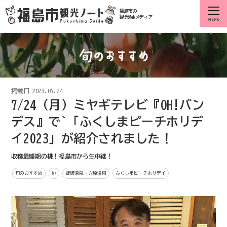
福島市の
観光Webメディア
掲載日
2023.07.24
7/24（月）ミヤギテレビ『OH!バン
デス』で`「ふくしまピーチホリデ
イ2023」が紹介されました！
収穫最盛期の桃！福島市から生中継！
旬のおすすめ
桃
飯坂温泉・穴原温泉
ふくしまピーチホリデイ