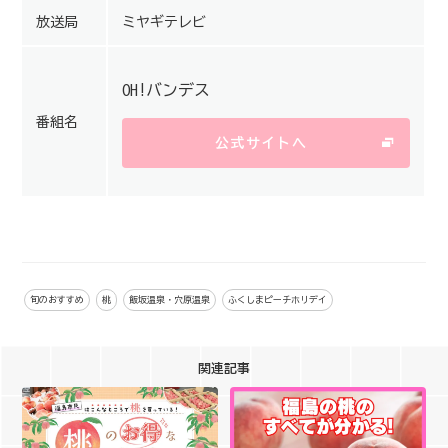
放送局
ミヤギテレビ
OH!バンデス
番組名
公式サイトへ
旬のおすすめ
桃
飯坂温泉・穴原温泉
ふくしまピーチホリデイ
関連記事