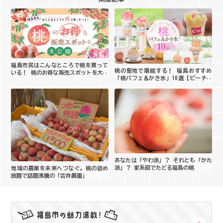
福島市民はこんなところで桃を買って
桃の聖地で堪能する！ 福島おすすめ
いる！ 桃のお得な販売スポットを大公
「桃パフェ＆かき氷」10選【ピーチホ
開
リデイ2026】
あなたは「やわ派」？ それとも「かた
派」？ 家系図でたどる福島の桃
地域の農業を未来へつなぐ。桃の詰め
放題で話題沸騰の「吉井農園」