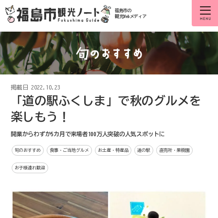
福島市の
観光Webメディア
掲載日
2022.10.23
「道の駅ふくしま」で秋のグルメを
楽しもう！
開業からわずか5カ月で来場者100万人突破の人気スポットに
旬のおすすめ
食事・ご当地グルメ
お土産・特産品
道の駅
直売所・果樹園
お子様連れ歓迎