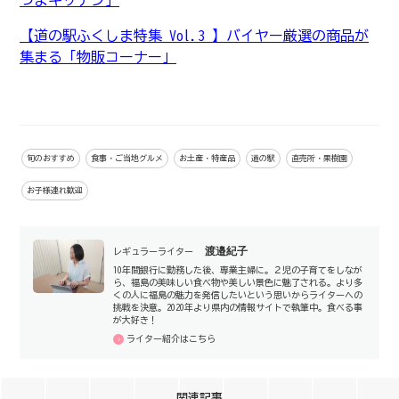
づまキッチン」
【道の駅ふくしま特集 Vol.3 】バイヤー厳選の商品が
集まる「物販コーナー」
旬のおすすめ
食事・ご当地グルメ
お土産・特産品
道の駅
直売所・果樹園
お子様連れ歓迎
渡邉紀子
レギュラーライター
10年間銀行に勤務した後、専業主婦に。２児の子育てをしなが
ら、福島の美味しい食べ物や美しい景色に魅了される。より多
くの人に福島の魅力を発信したいという思いからライターへの
挑戦を決意。2020年より県内の情報サイトで執筆中。食べる事
が大好き！
ライター紹介はこちら
関連記事