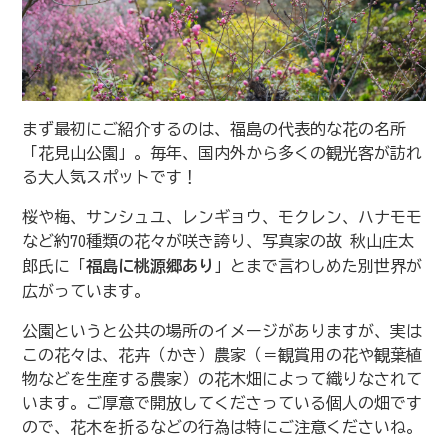
まず最初にご紹介するのは、福島の代表的な花の名所
「花見山公園」。毎年、国内外から多くの観光客が訪れ
る大人気スポットです！
桜や梅、サンシュユ、レンギョウ、モクレン、ハナモモ
など約70種類の花々が咲き誇り、写真家の故 秋山庄太
郎氏に「
福島に桃源郷あり
」とまで言わしめた別世界が
広がっています。
公園というと公共の場所のイメージがありますが、実は
この花々は、花卉（かき）農家（＝観賞用の花や観葉植
物などを生産する農家）の花木畑によって織りなされて
います。ご厚意で開放してくださっている個人の畑です
ので、花木を折るなどの行為は特にご注意くださいね。