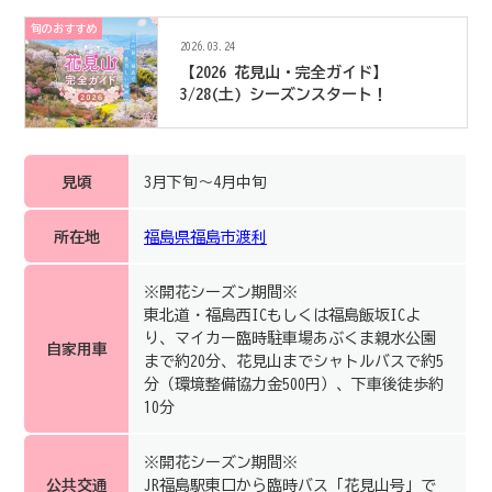
旬のおすすめ
2026.03.24
【2026 花見山・完全ガイド】
3/28(土) シーズンスタート！
見頃
3月下旬～4月中旬
所在地
福島県福島市渡利
※開花シーズン期間※
東北道・福島西ICもしくは福島飯坂ICよ
り、マイカー臨時駐車場あぶくま親水公園
自家用車
まで約20分、花見山までシャトルバスで約5
分（環境整備協力金500円）、下車後徒歩約
10分
※開花シーズン期間※
公共交通
JR福島駅東口から臨時バス「花見山号」で