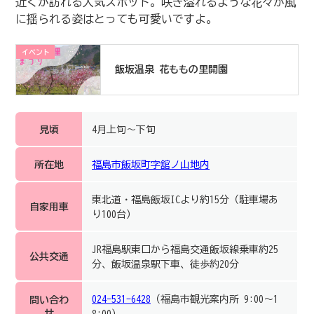
近くが訪れる人気スポット。咲き溢れるような花々が風
に揺られる姿はとっても可愛いですよ。
イベント
飯坂温泉 花ももの里開園
見頃
4月上旬～下旬
所在地
福島市飯坂町字舘ノ山地内
東北道・福島飯坂ICより約15分（駐車場あ
自家用車
り100台）
JR福島駅東口から福島交通飯坂線乗車約25
公共交通
分、飯坂温泉駅下車、徒歩約20分
024-531-6428
（福島市観光案内所 9:00～1
問い合わ
せ
8:00）