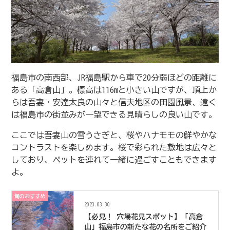
福島市の南西部、JR福島駅から車で20分弱ほどの距離に
ある「高倉山」。標高は116mと小さい山ですが、頂上か
らは吾妻・安達太良の山々と信夫地区の田園風景、遠く
は福島市の街並みが一望できる見晴らしの良い山です。
ここでは吾妻山の雪うさぎと、桜やハナモモの鮮やかな
コントラストを楽しめます。桜で彩られた敷地は広々と
しており、ペットを連れて一緒に過ごすこともできます
よ。
旬のおすすめ
2023.03.30
【必見！ 穴場花見スポット】「高倉
山」福島市の新たな花の名所をご紹介