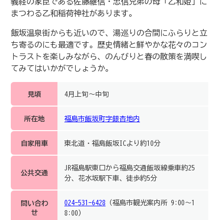
義経の家臣である佐藤継信・忠信兄弟の母「乙和姫」に
まつわる乙和稲荷神社があります。
飯坂温泉街からも近いので、湯巡りの合間にふらりと立
ち寄るのにも最適です。歴史情緒と鮮やかな花々のコン
トラストを楽しみながら、のんびりと春の散策を満喫し
てみてはいかがでしょうか。
見頃
4月上旬～中旬
所在地
福島市飯坂町字銀杏地内
自家用車
東北道・福島飯坂ICより約10分
JR福島駅東口から福島交通飯坂線乗車約25
公共交通
分、花水坂駅下車、徒歩約5分
024-531-6428
（福島市観光案内所 9:00～1
問い合わ
せ
8:00）