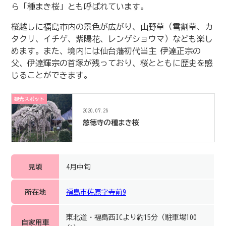
ら「種まき桜」とも呼ばれています。
桜越しに福島市内の景色が広がり、山野草（雪割草、カ
タクリ、イチゲ、紫陽花、レンゲショウマ）なども楽し
めます。また、境内には仙台藩初代当主 伊達正宗の
父、伊達輝宗の首塚が残っており、桜とともに歴史を感
じることができます。
観光スポット
2020.07.26
慈徳寺の種まき桜
見頃
4月中旬
所在地
福島市佐原字寺前9
東北道・福島西ICより約15分（駐車場100
自家用車