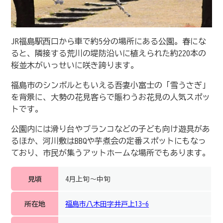
JR福島駅西口から車で約5分の場所にある公園。春にな
ると、隣接する荒川の堤防沿いに植えられた約220本の
桜並木がいっせいに咲き誇ります。
福島市のシンボルともいえる吾妻小富士の「雪うさぎ」
を背景に、大勢の花見客らで賑わうお花見の人気スポッ
トです。
公園内には滑り台やブランコなどの子ども向け遊具があ
るほか、河川敷はBBQや芋煮会の定番スポットにもなっ
ており、市民が集うアットホームな場所でもあります。
見頃
4月上旬～中旬
所在地
福島市八木田字井戸上13-6