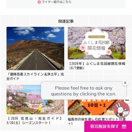
ライター紹介はこちら
関連記事
【2026年】ふくしま花回廊開花情報
（8/7更新）
「磐梯吾妻スカイライン＆浄土平」完
全ガイド
【2026 花見山・完全ガイド】
福島市の秋を楽しむ紅葉スポット10選
3/28(土) シーズンスタート！
＋1
宿泊施設を探す