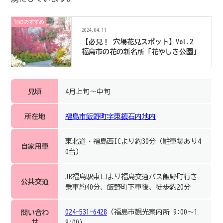
旬のおすすめ
2024.04.11
【必見！ 穴場花見スポット】Vol.2
福島市の花の新名所「花やしき公園」
見頃
4月上旬～中旬
所在地
福島市飯野町字東鎮石内地内
東北道・福島西ICより約30分（駐車場あり4
自家用車
0台）
JR福島駅東口より福島交通バス飯野町行き
公共交通
乗車約40分、飯野町下車後、徒歩約20分
024-531-6428
（福島市観光案内所 9:00～1
問い合わ
せ
8:00）