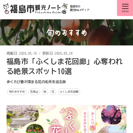
福島市の
観光Webメディア
掲載日
2026.03.18
/
更新日 2026.03.24
福島市「ふくしま花回廊」心奪われ
る絶景スポット10選
歩くたび春が深まる花の名所を巡る旅
旬のおすすめ
花見山
桜
花
ふくしま花回廊