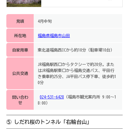
見頃
4月中旬
所在地
福島県福島市山田
自家用車
東北道福島西ICから約10分（駐車場10台）
JR福島駅西口からタクシーで約20分。また
はJR福島駅東口から福島交通バス、平田行
公共交通
き乗車約25分、JA平田バス停下車、徒歩約1
0分
024-531-6428
（福島市観光案内所 9:00～1
問い合わ
せ
8:00）
⑤ しだれ桜のトンネル「右輪台山」