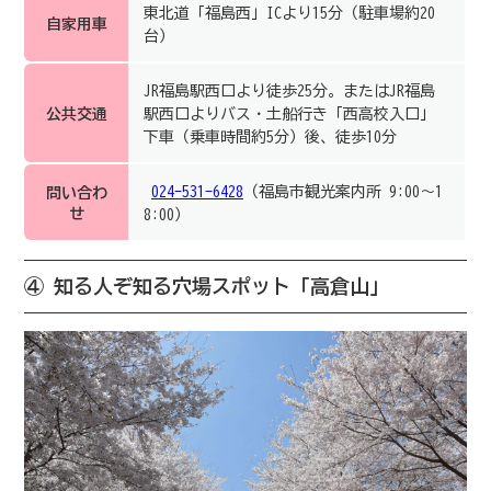
東北道「福島西」ICより15分（駐車場約20
自家用車
台）
JR福島駅西口より徒歩25分。またはJR福島
公共交通
駅西口よりバス・土船行き「西高校入口」
下車（乗車時間約5分）後、徒歩10分
024-531-6428
（福島市観光案内所 9:00～1
問い合わ
せ
8:00）
④ 知る人ぞ知る穴場スポット「高倉山」