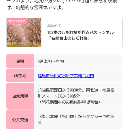
ーンのよう。地元の方々の手作りの行燈が照らす夜桜
は、幻想的な雰囲気ですよ。
旬のおすすめ
2023.04.01
108本のしだれ桜が作る花のトンネル
「右輪台山のしだれ桜」
見頃
4月上旬～中旬
所在地
福島市松川町水原字右輪台地内
JR福島駅西口から約30分。東北道・福島松
自家用車
川スマートICから約5分
（開花期間中のみ臨時駐車場70台）
JR東北本線「松川駅」からタクシーで約15
公共交通
分