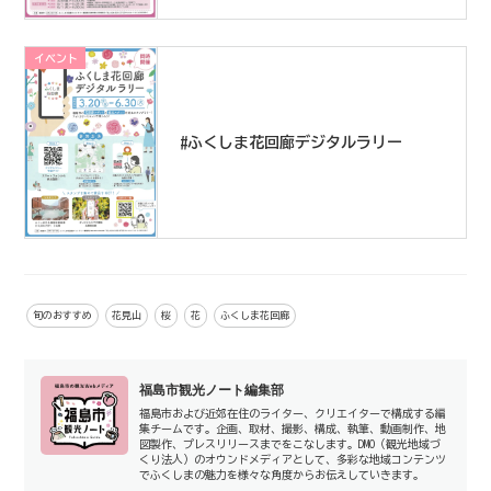
イベント
#ふくしま花回廊デジタルラリー
旬のおすすめ
花見山
桜
花
ふくしま花回廊
福島市観光ノート編集部
福島市および近郊在住のライター、クリエイターで構成する編
集チームです。企画、取材、撮影、構成、執筆、動画制作、地
図製作、プレスリリースまでをこなします。DMO（観光地域づ
くり法人）のオウンドメディアとして、多彩な地域コンテンツ
でふくしまの魅力を様々な角度からお伝えしていきます。