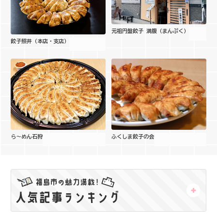
元祖円盤餃子 満腹（まんぷく）
餃子照井（本店・支店）
ら～めん石狩
ふくしま餃子の会