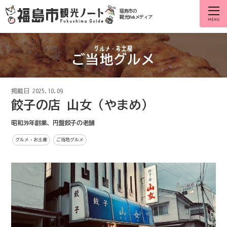
福島市の
観光Webメディア
ご当地グルメ
掲載日
2025.10.09
餃子の店 山女（やまめ）
昭和39年創業、円盤餃子の老舗
グルメ・お土産
ご当地グルメ