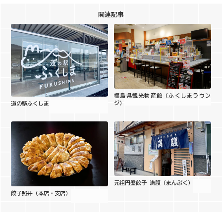
関連記事
福島県観光物産館（ふくしまラウン
ジ）
道の駅ふくしま
元祖円盤餃子 満腹（まんぷく）
餃子照井（本店・支店）