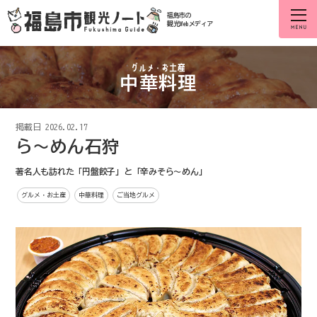
福島市の
観光Webメディア
中華料理
掲載日
2026.02.17
ら～めん石狩
著名人も訪れた「円盤餃子」と「辛みそら～めん」
グルメ・お土産
中華料理
ご当地グルメ