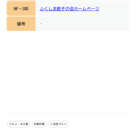
HP・SNS
ふくしま餃子の会ホームページ
備考
–
グルメ・お土産
中華料理
ご当地グルメ