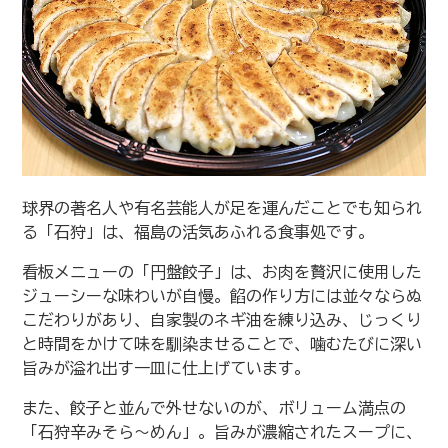
球界の著名人や有名芸能人が足を運んだことでも知られ
る「石狩」は、福島の活気あふれる食事処です。
看板メニューの「円盤餃子」は、お肉を贅沢に使用した
ジューシーな味わいが自慢。餡の作り方には並々ならぬ
こだわりがあり、自家製のネギ油を練り込み、じっくり
と時間をかけて味を馴染ませることで、噛むたびに深い
旨みが溢れ出す一皿に仕上げています。
また、餃子と並んで外せないのが、ボリューム満点の
「石狩辛みそら～めん」。旨みが濃縮されたスープに、