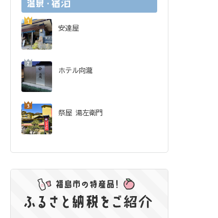
安達屋
ホテル向瀧
祭屋 湯左衛門