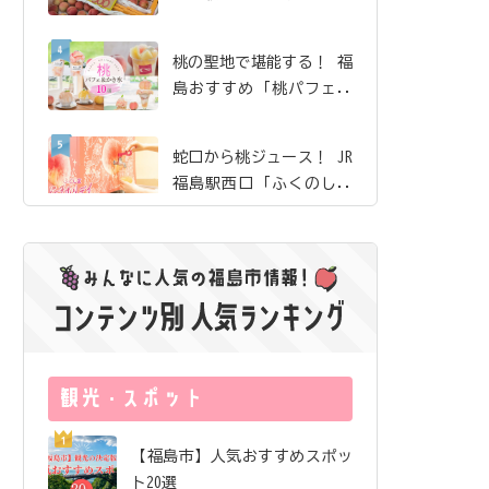
沸騰の「吉井農園」
桃の聖地で堪能する！ 福
島おすすめ「桃パフェ＆
かき氷」10選【ピーチホ
リデイ2026】
蛇口から桃ジュース！ JR
福島駅西口「ふくのしま
珈琲」で、産地ならでは
の贅沢な桃体験【ピーチ
桃を食べて、巡って、知
ホリデイ2026】
って楽しむ。5周年を迎え
た「ふくしまピーチホリ
デイ」の歩み
サングラス片手にロケ地
巡り！ 映画『免許返
納!?』の舞台を訪ねる福
島ドライブ
夏のまち歩きのお供にし
【福島市】人気おすすめスポッ
たい絶品桃ドリンク｜飯
ト20選