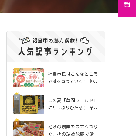
福島市民はこんなところ
で桃を買っている！ 桃の
お得な販売スポットを大
公開
この夏「草間ワールド」
にどっぷりひたる！ 草間
彌生 初の大規模版画展、
福島県立美術館にて開催
地域の農業を未来へつな
中
ぐ。桃の詰め放題で話題