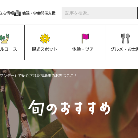
立ち情報
会議・学会開催支援
ルコース
観光スポット
体験・ツアー
グルメ・お土
帰れマンデー」で紹介された福島市のお店はここ！