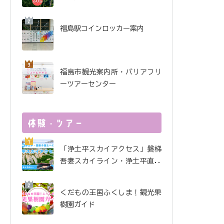
坂・土湯・駅近 から3店
舗をご紹介【ピーチホリ
デイ2026】
福島駅コインロッカー案内
福島市観光案内所・バリアフリ
ーツアーセンター
「浄土平スカイアクセス」磐梯
吾妻スカイライン・浄土平直行
便
くだもの王国ふくしま！観光果
樹園ガイド