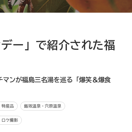
マンデー」で紹介された福
！
チマンが福島三名湯を巡る「爆笑＆爆食
・特産品
飯坂温泉・穴原温泉
・ロケ撮影