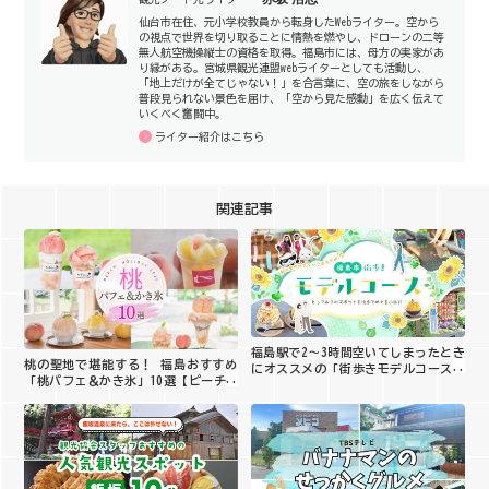
仙台市在住、元小学校教員から転身したWebライター。空から
の視点で世界を切り取ることに情熱を燃やし、ドローンの二等
無人航空機操縦士の資格を取得。福島市には、母方の実家があ
り縁がある。宮城県観光連盟webライターとしても活動し、
「地上だけが全てじゃない！」を合言葉に、空の旅をしながら
普段見られない景色を届け、「空から見た感動」を広く伝えて
いくべく奮闘中。
ライター紹介はこちら
関連記事
福島駅で2〜3時間空いてしまったとき
桃の聖地で堪能する！ 福島おすすめ
にオススメの「街歩きモデルコース」
「桃パフェ＆かき氷」10選【ピーチホ
をご紹介！
リデイ2026】