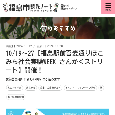
福島市の
観光Webメディア
掲載日
2024.10.17
/
更新日 2024.10.20
10/19～27【福島駅前吾妻通りほこ
みち社会実験WEEK さんかくストリ
ート】開催！
駅前吾妻通りに新しい風を吹き込みます
旬のおすすめ
まち歩き
食事・ご当地グルメ
イベント・キャンペーン情報
駅
お子様連れ歓迎