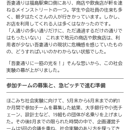
吾妻通りは福島駅東口側にあり、商店や飲食店が軒を連
ねるメインストリートの一つ。学生や会社員の往来も多
く、朝夕はたくさんの人が行きかっています。しかし、
お店を利用してくれる人は多くはなかったのです。
「人通りの多い通りだけに、ただ通過するだけの通りで
はもったいない」 これまで地元の商店や飲食店は、利
用者が少ない吾妻通りの現状に危機感を感じていたもの
の、どうすればいいのかわからない状態でした。
「吾妻通りに一筋の光を！」そんな思いから、この社会
実験の幕が上がりました。
参加チームの募集と、急ピッチで進む準備
ほこみち社会実験に向けて、5月末から6月末までの約1
か月間で参加チームを募集した結果、大手銀行や小売チ
ェーン、設計士など、19組もの団体が名乗りを上げまし
た。その後8月までの限られた時間の中で、企画運営チ
ームは5回の会議を重ね、社会実験のあり方を探ってき