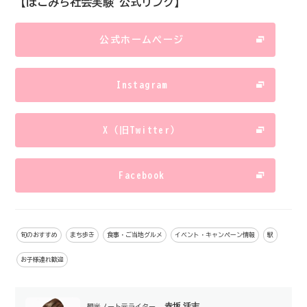
【ほこみち社会実験 公式リンク】
公式ホームページ
Instagram
X（旧Twitter）
Facebook
旬のおすすめ
まち歩き
食事・ご当地グルメ
イベント・キャンペーン情報
駅
お子様連れ歓迎
赤坂 活志
観光ノート元ライター