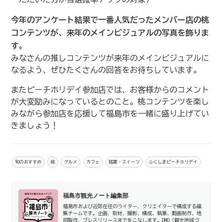
今年のアンケート結果で一番人気だったメンバー店の桃
コンテンツが、来年のメインビジュアルの写真を飾りま
す。
みなさんの推しコンテンツが来年のメインビジュアルに
なるよう、ぜひたくさんの回答をお待ちしています。
またピーチホリデイ参加店では、お客様からのコメント
が大変励みになっているとのこと。桃コンテンツを楽し
みながら参加店を応援して福島市を一緒に盛り上げてい
きましょう！
旬のおすすめ
桃
グルメ
カフェ
銘菓・スイーツ
ふくしまピーチホリデイ
福島市観光ノート編集部
福島市および近郊在住のライター、クリエイターで構成する編
集チームです。企画、取材、撮影、構成、執筆、動画制作、地
図製作、プレスリリースまでをこなします。DMO（観光地域づ