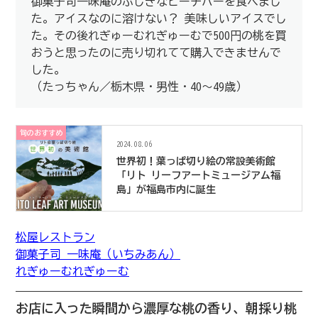
御菓子司一味庵のふしぎなピーチバーを食べまし
た。アイスなのに溶けない？ 美味しいアイスでし
た。その後れぎゅーむれぎゅーむで500円の桃を買
おうと思ったのに売り切れてて購入できませんで
した。
（たっちゃん／栃木県・男性・40～49歳）
旬のおすすめ
2024.08.06
世界初！葉っぱ切り絵の常設美術館
「リト リーフアートミュージアム福
島」が福島市内に誕生
松屋レストラン
御菓子司 一味庵（いちみあん）
れぎゅーむれぎゅーむ
お店に入った瞬間から濃厚な桃の香り、朝採り桃