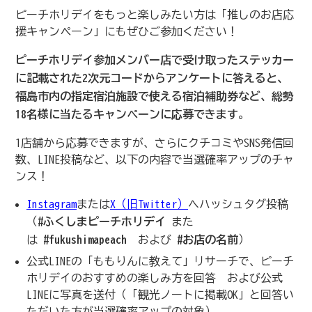
ピーチホリデイをもっと楽しみたい方は「推しのお店応
援キャンペーン」にもぜひご参加ください！
ピーチホリデイ参加メンバー店で受け取ったステッカー
に記載された2次元コードからアンケートに答えると、
福島市内の指定宿泊施設で使える宿泊補助券など、総勢
18名様に当たるキャンペーンに応募できます
。
1店舗から応募できますが、さらにクチコミやSNS発信回
数、LINE投稿など、以下の内容で当選確率アップのチャ
ンス！
Instagram
または
X（旧Twitter）
へハッシュタグ投稿
（
#ふくしまピーチホリデイ
また
は
#fukushimapeach
および
#お店の名前
）
公式LINEの「ももりんに教えて」リサーチで、ピーチ
ホリデイのおすすめの楽しみ方を回答 および公式
LINEに写真を送付（「観光ノートに掲載OK」と回答い
ただいた方が当選確率アップの対象）