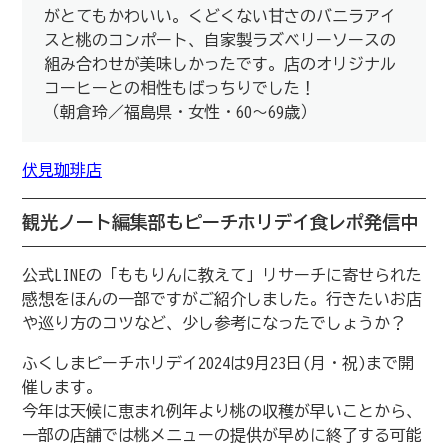
がとてもかわいい。くどくない甘さのバニラアイ
スと桃のコンポート、自家製ラズベリーソースの
組み合わせが美味しかったです。店のオリジナル
コーヒーとの相性もばっちりでした！
（朝倉玲／福島県・女性・60～69歳）
伏見珈琲店
観光ノート編集部もピーチホリデイ食レポ発信中
公式LINEの「ももりんに教えて」リサーチに寄せられた
感想をほんの一部ですがご紹介しました。行きたいお店
や巡り方のコツなど、少し参考になったでしょうか？
ふくしまピーチホリデイ2024は9月23日(月・祝)まで開
催します。
今年は天候に恵まれ例年より桃の収穫が早いことから、
一部の店舗では桃メニューの提供が早めに終了する可能