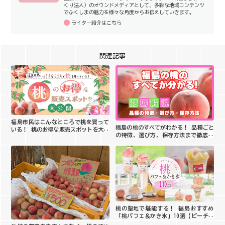
くり法人）のオウンドメディアとして、多彩な地域コンテンツ
でふくしまの魅力を様々な角度からお伝えしていきます。
ライター紹介はこちら
関連記事
福島市民はこんなところで桃を買って
福島の桃のすべてがわかる！ 品種ごと
いる！ 桃のお得な販売スポットを大公
の特徴、選び方、保存方法まで徹底解
開
説
桃の聖地で堪能する！ 福島おすすめ
「桃パフェ＆かき氷」10選【ピーチホ
リデイ2026】