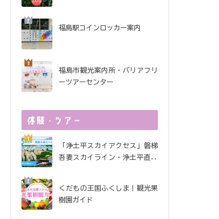
酒で金賞受賞！ 金水晶酒
造インタビュー
福島駅コインロッカー案内
福島市観光案内所・バリアフリ
ーツアーセンター
「浄土平スカイアクセス」磐梯
吾妻スカイライン・浄土平直行
便
くだもの王国ふくしま！観光果
樹園ガイド