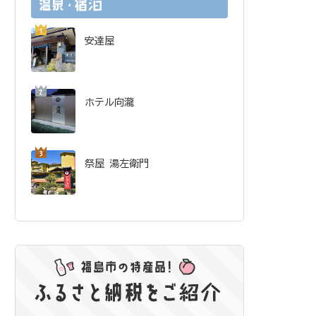
安達屋
ホテル向瀧
祭屋 湯左衛門