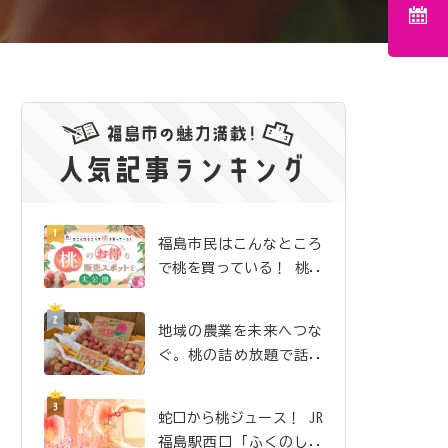
福島市民はこんなところ
で桃を買っている！ 桃の
お得な販売スポットを大
公開
地域の農業を未来へつな
ぐ。桃の詰め放題で話題
沸騰の「吉井農園」
蛇口から桃ジュース！ JR
福島駅西口「ふくのしま