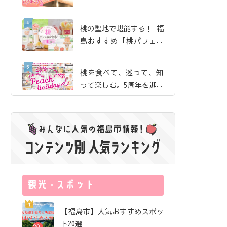
珈琲」で、産地ならでは
の贅沢な桃体験【ピーチ
桃の聖地で堪能する！ 福
ホリデイ2026】
島おすすめ「桃パフェ＆
かき氷」10選【ピーチホ
リデイ2026】
桃を食べて、巡って、知
って楽しむ。5周年を迎え
た「ふくしまピーチホリ
デイ」の歩み
夏のまち歩きのお供にし
たい絶品桃ドリンク｜飯
坂・土湯・駅近 から3店
舗をご紹介【ピーチホリ
サングラス片手にロケ地
デイ2026】
巡り！ 映画『免許返
納!?』の舞台を訪ねる福
島ドライブ
福島市唯一の酒蔵が「オ
【福島市】人気おすすめスポッ
ール福島市」で醸したお
ト20選