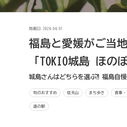
掲載日
2024.04.01
福島と愛媛がご当
「TOKIO城島 ほ
城島さんはどちらを選ぶ⁈ 福島自
旬のおすすめ
信夫山
まち歩き
食事・
道の駅