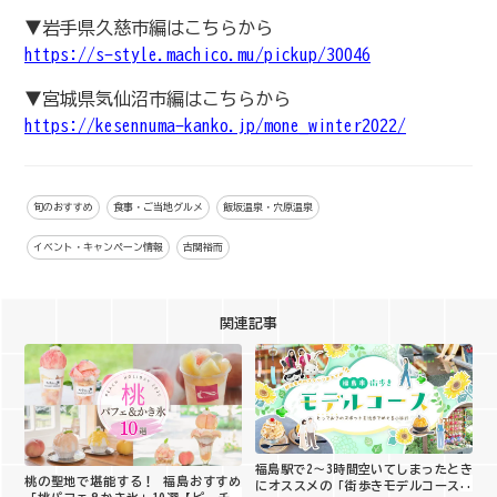
▼岩手県久慈市編はこちらから
https://s-style.machico.mu/pickup/30046
▼宮城県気仙沼市編はこちらから
https://kesennuma-kanko.jp/mone_winter2022/
旬のおすすめ
食事・ご当地グルメ
飯坂温泉・穴原温泉
イベント・キャンペーン情報
古関裕而
関連記事
福島駅で2〜3時間空いてしまったとき
桃の聖地で堪能する！ 福島おすすめ
にオススメの「街歩きモデルコース」