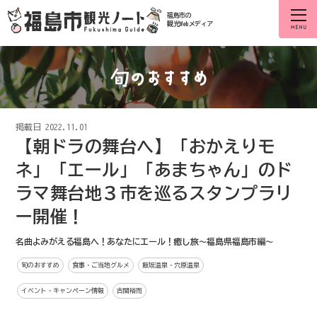
福島市の
観光Webメディア
掲載日
2022.11.01
【朝ドラの舞台へ】「おかえりモ
ネ」「エール」「あまちゃん」のド
ラマ舞台地３市を巡るスタンプラリ
ー開催！
名曲よみがえる福島へ！あなたにエール！癒し旅～福島県福島市編～
旬のおすすめ
食事・ご当地グルメ
飯坂温泉・穴原温泉
イベント・キャンペーン情報
古関裕而