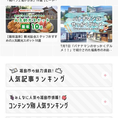
「桃パフェ＆かき氷」10選【ピーチホ
をご紹介！
リデイ2026】
【飯坂温泉】観光協会スタッフおすす
めの人気観光スポット10選
7月7日「バナナマンのせっかくグル
メ！！」で紹介された福島市のお店は
ここ！