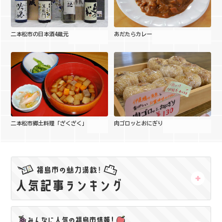
二本松市の日本酒4蔵元
あだたらカレー
二本松市郷土料理「ざくざく」
肉ゴロッとおにぎり