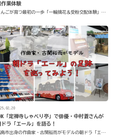
農作業体験
りんごが育つ最初の一歩「一輪摘花＆受粉交配体験」に参加してきました
25.02.20
NHK「定禅寺しゃべり亭」で俳優・中村蒼さんが
朝ドラ「エール」を語る！
福島市出身の作曲家・古関裕而がモデルの朝ドラ「エール」の足跡を巡ってみよう