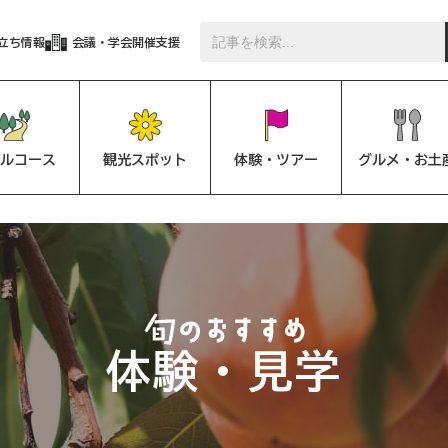
立ち情報
会議・学会開催支援
ルコース
観光スポット
体験・ツアー
グルメ・お土
体験・見学