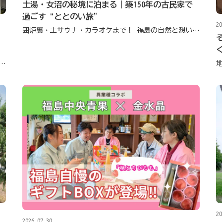
土湯・女沼の秘境に泊まる｜築150年の古民家で
過ごす“ととのい旅”
20
囲炉裏・土サウナ・カラオケまで！ 福島の自然と想いが重なる遊びと癒しの“福袋宿”
の魅力を発信！ 英語で地元のお店を紹介する取り組み
20
2026.07.30