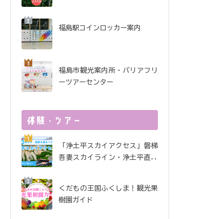
酒で金賞受賞！ 金水晶酒
造インタビュー
福島駅コインロッカー案内
福島市観光案内所・バリアフリ
ーツアーセンター
「浄土平スカイアクセス」磐梯
吾妻スカイライン・浄土平直行
便
くだもの王国ふくしま！観光果
樹園ガイド