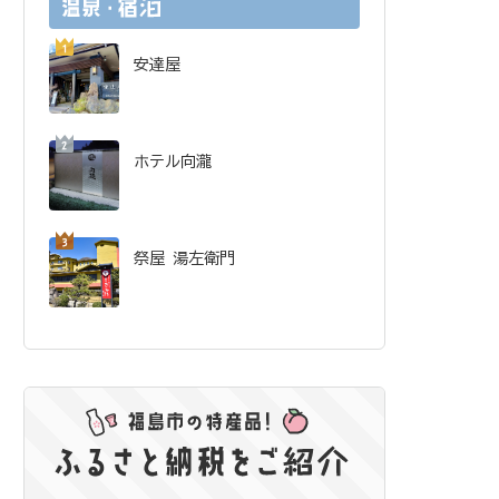
安達屋
ホテル向瀧
祭屋 湯左衛門