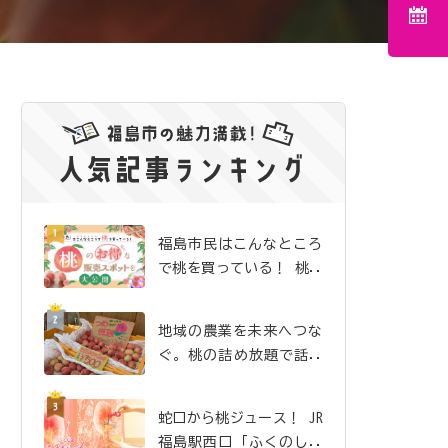
福島市民はこんなところ
で桃を買っている！ 桃の
お得な販売スポットを大
公開
地域の農業を未来へつな
ぐ。桃の詰め放題で話題
沸騰の「吉井農園」
蛇口から桃ジュース！ JR
福島駅西口「ふくのしま