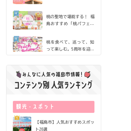
珈琲」で、産地ならでは
の贅沢な桃体験【ピーチ
桃の聖地で堪能する！ 福
ホリデイ2026】
島おすすめ「桃パフェ＆
かき氷」10選【ピーチホ
リデイ2026】
桃を食べて、巡って、知
って楽しむ。5周年を迎え
た「ふくしまピーチホリ
デイ」の歩み
夏のまち歩きのお供にし
たい絶品桃ドリンク｜飯
坂・土湯・駅近 から3店
舗をご紹介【ピーチホリ
サングラス片手にロケ地
デイ2026】
巡り！ 映画『免許返
納!?』の舞台を訪ねる福
島ドライブ
福島市唯一の酒蔵が「オ
【福島市】人気おすすめスポッ
ール福島市」で醸したお
ト20選