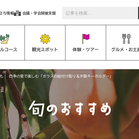
立ち情報
会議・学会開催支援
ルコース
観光スポット
体験・ツアー
グルメ・お土
も！ 四季の里で楽しむ「ガラスの絵付け彫り＆木製キーホルダー」