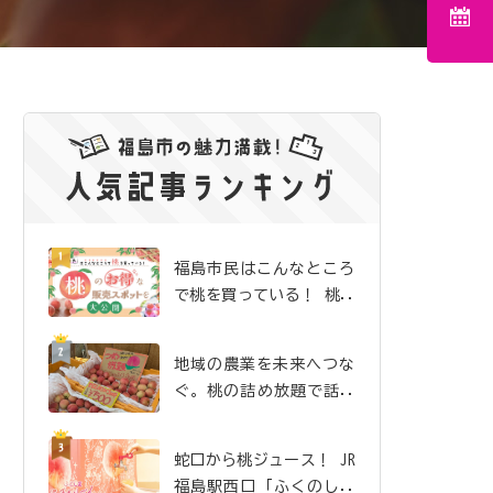
福島市民はこんなところ
で桃を買っている！ 桃の
お得な販売スポットを大
公開
地域の農業を未来へつな
ぐ。桃の詰め放題で話題
沸騰の「吉井農園」
蛇口から桃ジュース！ JR
福島駅西口「ふくのしま