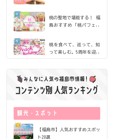
珈琲」で、産地ならでは
の贅沢な桃体験【ピーチ
桃の聖地で堪能する！ 福
ホリデイ2026】
島おすすめ「桃パフェ＆
かき氷」10選【ピーチホ
リデイ2026】
桃を食べて、巡って、知
って楽しむ。5周年を迎え
た「ふくしまピーチホリ
デイ」の歩み
夏のまち歩きのお供にし
たい絶品桃ドリンク｜飯
坂・土湯・駅近 から3店
舗をご紹介【ピーチホリ
サングラス片手にロケ地
デイ2026】
巡り！ 映画『免許返
納!?』の舞台を訪ねる福
島ドライブ
福島市唯一の酒蔵が「オ
【福島市】人気おすすめスポッ
ール福島市」で醸したお
ト20選