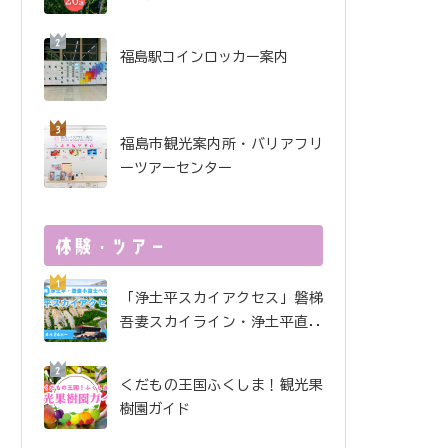
酒で金賞受賞！ 金水晶酒
造インタビュー
福島駅コインロッカー案内
福島市観光案内所・バリアフリ
ーツアーセンター
「浄土平スカイアクセス」磐梯
吾妻スカイライン・浄土平直行
便
くだもの王国ふくしま！観光果
樹園ガイド