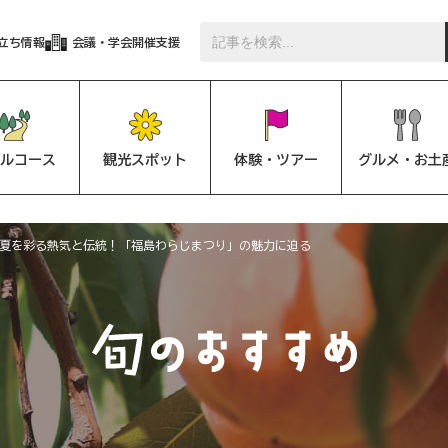
立ち情報
会議・学会開催支援
ルコース
観光スポット
体験・ツアー
グルメ・お土
夏を彩る熱気と伝統！「福島わらじまつり」の魅力に迫る