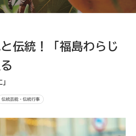
気と伝統！「福島わらじ
迫る
に」
伝統芸能・伝統行事