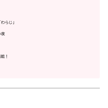
「わらじ」
い夜
堪能！