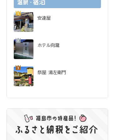
安達屋
ホテル向瀧
祭屋 湯左衛門