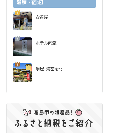
安達屋
ホテル向瀧
祭屋 湯左衛門