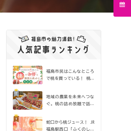
福島市民はこんなところ
で桃を買っている！ 桃の
お得な販売スポットを大
公開
地域の農業を未来へつな
ぐ。桃の詰め放題で話題
沸騰の「吉井農園」
蛇口から桃ジュース！ JR
福島駅西口「ふくのしま