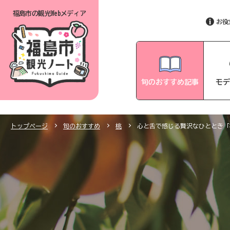
福島市の
観光Webメディア
お役
旬のおすすめ記事
モデ
トップページ
旬のおすすめ
桃
心と舌で感じる贅沢なひととき「