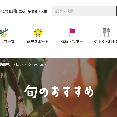
立ち情報
会議・学会開催支援
ルコース
観光スポット
体験・ツアー
グルメ・お土
桃会席」～匠のこころ 吉川屋～