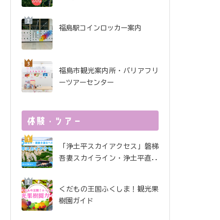
酒で金賞受賞！ 金水晶酒
造インタビュー
福島駅コインロッカー案内
福島市観光案内所・バリアフリ
ーツアーセンター
「浄土平スカイアクセス」磐梯
吾妻スカイライン・浄土平直行
便
くだもの王国ふくしま！観光果
樹園ガイド