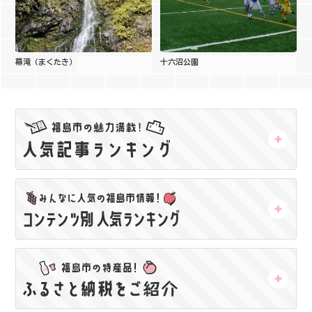
幕滝（まくたき）
十六沼公園