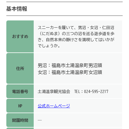
基本情報
スニーカーを履いて、男沼・女沼・仁田沼
（にだぬま）の三つの沼を巡る遊歩道を歩
おすすめ
き、自然本来の静けさを満喫してはいかが
でしょうか。
男沼：福島市土湯温泉町男沼頭
住所
女沼：福島市土湯温泉町女沼頭
電話番号
土湯温泉観光協会 TEL：024-595-2217
HP
公式ホームページ
開園時間
―