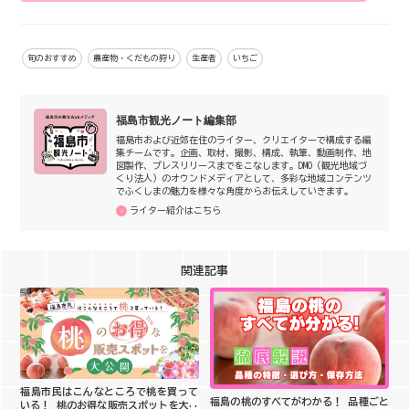
旬のおすすめ
農産物・くだもの狩り
生産者
いちご
福島市観光ノート編集部
福島市および近郊在住のライター、クリエイターで構成する編
集チームです。企画、取材、撮影、構成、執筆、動画制作、地
図製作、プレスリリースまでをこなします。DMO（観光地域づ
くり法人）のオウンドメディアとして、多彩な地域コンテンツ
でふくしまの魅力を様々な角度からお伝えしていきます。
ライター紹介はこちら
関連記事
福島市民はこんなところで桃を買って
福島の桃のすべてがわかる！ 品種ごと
いる！ 桃のお得な販売スポットを大公