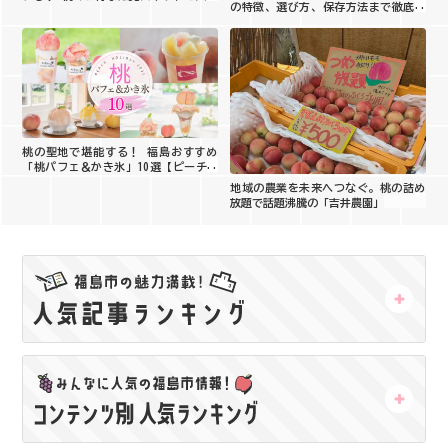
の特徴、選び方、保存方法まで徹底解
開
説
桃の聖地で堪能する！ 福島おすすめ
「桃パフェ＆かき氷」10選【ピーチホ
リデイ2026】
地域の農業を未来へつなぐ。桃の詰め
放題で話題沸騰の「吉井農園」