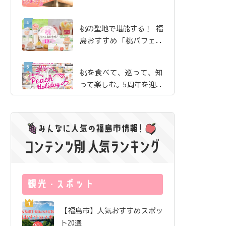
珈琲」で、産地ならでは
の贅沢な桃体験【ピーチ
桃の聖地で堪能する！ 福
ホリデイ2026】
島おすすめ「桃パフェ＆
かき氷」10選【ピーチホ
リデイ2026】
桃を食べて、巡って、知
って楽しむ。5周年を迎え
た「ふくしまピーチホリ
デイ」の歩み
夏のまち歩きのお供にし
たい絶品桃ドリンク｜飯
坂・土湯・駅近 から3店
舗をご紹介【ピーチホリ
サングラス片手にロケ地
デイ2026】
巡り！ 映画『免許返
納!?』の舞台を訪ねる福
島ドライブ
福島市唯一の酒蔵が「オ
【福島市】人気おすすめスポッ
ール福島市」で醸したお
ト20選