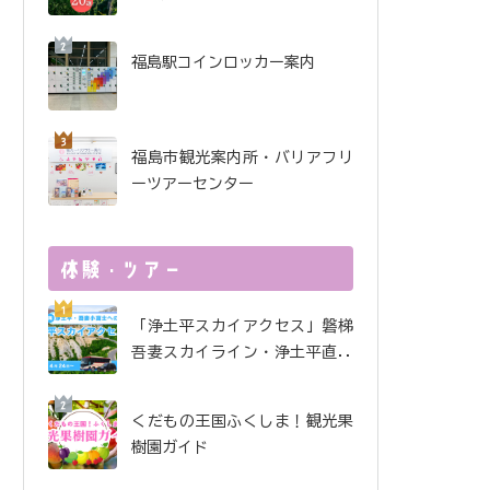
酒で金賞受賞！ 金水晶酒
造インタビュー
福島駅コインロッカー案内
福島市観光案内所・バリアフリ
ーツアーセンター
「浄土平スカイアクセス」磐梯
吾妻スカイライン・浄土平直行
便
くだもの王国ふくしま！観光果
樹園ガイド