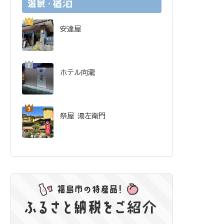
安達屋
ホテル向瀧
祭屋 湯左衛門