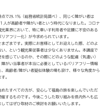
時点で29.1％（総務省統計局調べ）、同じく障がい者は
に１人が高齢者や障がい者という時代になりました。コロナ
観光業界において、特に車いす利用者や足腰に不安のある
バリアフリー化）が今求められています。
さまざまです。実際にお客様としてお迎えした際、どのよ
ない、という観光業従事者は少なくありません。本講座で
便を感じているのか、その際にどのような配慮（気遣い）
、障がい当事者が本当に必要としているバリアフリー情報
た、高齢者/障がい者疑似体験の場も設け、様々な角度から
ます。
含めたすべての方が、安心して福島の旅を楽しんでいただ
開催するものです。今後こうした取り組みを県内外へも広
ましてはぜひ取材のご検討をお願いいたします。