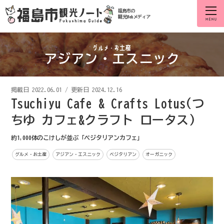
福島市の
観光Webメディア
アジアン・エスニック
掲載日
2022.06.01
/
更新日 2024.12.16
Tsuchiyu Cafe & Crafts Lotus(つ
ちゆ カフェ&クラフト ロータス)
約1,000体のこけしが並ぶ「ベジタリアンカフェ」
グルメ・お土産
アジアン・エスニック
ベジタリアン
オーガニック