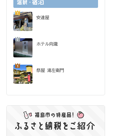
安達屋
ホテル向瀧
祭屋 湯左衛門