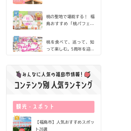
珈琲」で、産地ならでは
の贅沢な桃体験【ピーチ
桃の聖地で堪能する！ 福
ホリデイ2026】
島おすすめ「桃パフェ＆
かき氷」10選【ピーチホ
リデイ2026】
桃を食べて、巡って、知
って楽しむ。5周年を迎え
た「ふくしまピーチホリ
デイ」の歩み
夏のまち歩きのお供にし
たい絶品桃ドリンク｜飯
坂・土湯・駅近 から3店
舗をご紹介【ピーチホリ
サングラス片手にロケ地
デイ2026】
巡り！ 映画『免許返
納!?』の舞台を訪ねる福
島ドライブ
福島市唯一の酒蔵が「オ
【福島市】人気おすすめスポッ
ール福島市」で醸したお
ト20選