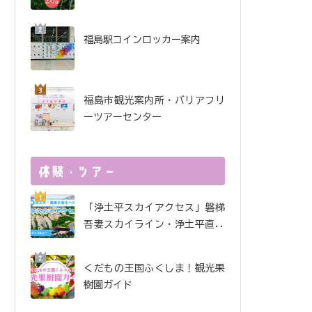
酒で金賞受賞！ 金水晶酒
造インタビュー
福島駅コインロッカー案内
福島市観光案内所・バリアフリ
ーツアーセンター
「浄土平スカイアクセス」磐梯
吾妻スカイライン・浄土平直行
便
くだもの王国ふくしま！観光果
樹園ガイド