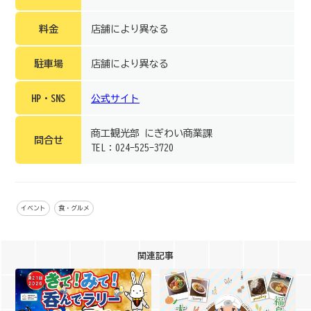
料金
店舗により異なる
駐車場
店舗により異なる
HP・SNS
公式サイト
商工観光部 にぎわい商業課
問合せ
TEL：024-525-3720
イベント
食・グルメ
関連記事