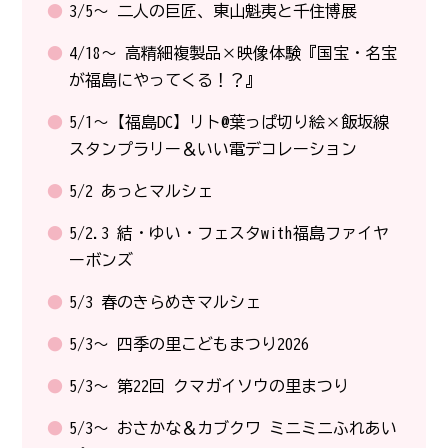
3/5～ 二人の巨匠、東山魁夷と千住博展
4/18～ 高精細複製品×映像体験『国宝・名宝
が福島にやってくる！？』
5/1～【福島DC】リト@葉っぱ切り絵×飯坂線
スタンプラリー＆いい電デコレーション
5/2 あっとマルシェ
5/2.3 結・ゆい・フェスタwith福島ファイヤ
ーボンズ
5/3 春のきらめきマルシェ
5/3～ 四季の里こどもまつり2026
5/3～ 第22回 クマガイソウの里まつり
5/3～ おさかな＆カブクワ ミニミニふれあい