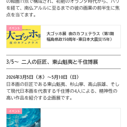
の絵画17点で構成され、初期のオランダ時代から、パリ
を経て、南仏アルルに至るまでの彼の画業の前半生に焦
点を当てます。
イベント
大ゴッホ展 夜のカフェテラス（第1期
福島県政150周年･東日本大震災15年）
3/5～ 二人の巨匠、東山魁夷と千住博展
2026年3月5日（木）～5月10日（日）
日本画の巨匠である東山魁夷、杉山寧、高山辰雄、そし
て現代日本画を代表する千住博の4人による、精神性の
高い作品を紹介する企画展です。
イベント