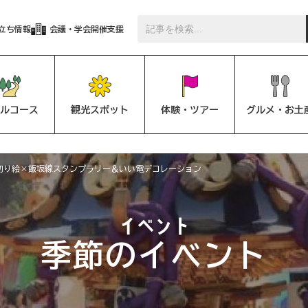
立ち情報
会議・学会開催支援
ルコース
観光スポット
体験・ツアー
グルメ・お土
ぱ切り絵×飯坂線スタンプラリー＆いい電デコレーション
季節のイベント