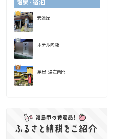
安達屋
ホテル向瀧
祭屋 湯左衛門