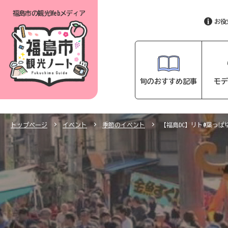
福島市の
観光Webメディア
お役
旬のおすすめ記事
モデ
トップページ
イベント
季節のイベント
【福島DC】リト@葉っ