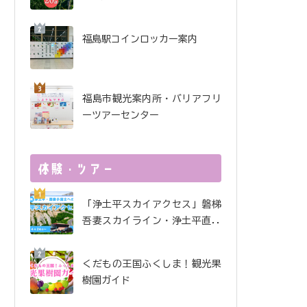
酒で金賞受賞！ 金水晶酒
造インタビュー
福島駅コインロッカー案内
福島市観光案内所・バリアフリ
ーツアーセンター
「浄土平スカイアクセス」磐梯
吾妻スカイライン・浄土平直行
便
くだもの王国ふくしま！観光果
樹園ガイド