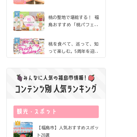
珈琲」で、産地ならでは
の贅沢な桃体験【ピーチ
桃の聖地で堪能する！ 福
ホリデイ2026】
島おすすめ「桃パフェ＆
かき氷」10選【ピーチホ
リデイ2026】
桃を食べて、巡って、知
って楽しむ。5周年を迎え
た「ふくしまピーチホリ
デイ」の歩み
夏のまち歩きのお供にし
たい絶品桃ドリンク｜飯
坂・土湯・駅近 から3店
舗をご紹介【ピーチホリ
サングラス片手にロケ地
デイ2026】
巡り！ 映画『免許返
納!?』の舞台を訪ねる福
島ドライブ
福島市唯一の酒蔵が「オ
【福島市】人気おすすめスポッ
ール福島市」で醸したお
ト20選