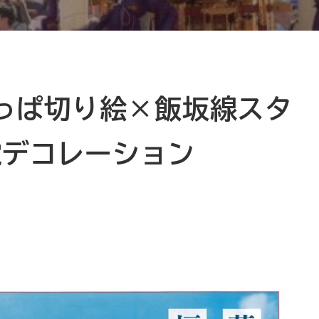
葉っぱ切り絵×飯坂線スタ
電デコレーション
）