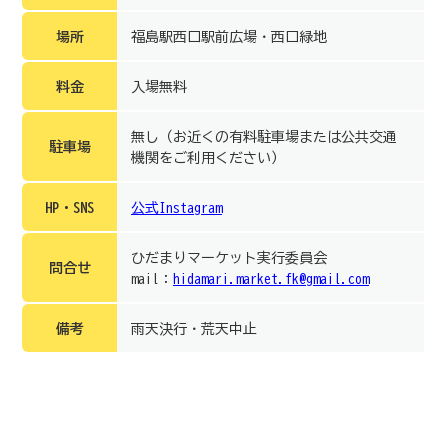
場所
福島駅西口駅前広場・西口緑地
料金
入場無料
無し（お近くの有料駐車場または公共交通
駐車場
機関をご利用ください）
HP・SNS
公式Instagram
ひだまりマーケット実行委員会
問合せ
mail：
hidamari.market.fk@gmail.com
備考
雨天決行・荒天中止