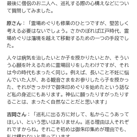
最後に僧侶のお二人へ、巡礼する際の心構えなどについ
て質問してみました。
原さん
：「霊場めぐりも修業のひとつですが、堅苦しく
考える必要はないでしょう。さかのぼれば江戸時代、霊
場めぐりは藩境を越えて移動するための一つの手段でし
た。
人々は病気を治したいとか子を授かりたいとか、そうい
う心願を叶えるために霊場回りをしたわけですが、それ
は今の時代もまったく同じ。例えば、長いこと不妊に悩
んでいた人が、ある観音さまをお参りしたら子を授かっ
た、それがきっかけで御朱印めぐりを始めたという話な
ど私の身近にもあります。神仏に願ったりすがったりす
ることは、まったく自然なことだと思います」
吉岡さん
：「巡礼に出る方に対して、私からこうあって
ほしい、という思いはありません。巡る理由は人それぞ
れですからね。それこそ初めは御朱印集めが理由でも、
私は構わないと思っています。