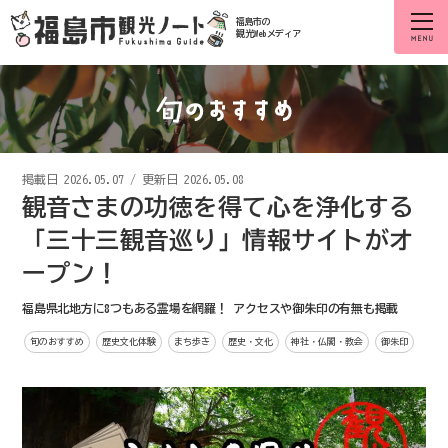
福島市の
観光Webメディア
掲載日
2026.05.07
/
更新日 2026.05.08
観音さまの功徳を得て心を浄化する
「三十三観音巡り」情報サイトがオ
ープン！
福島県北地方に8つもある霊場を網羅！ アクセスや御朱印の有無も掲載
旬のおすすめ
歴史文化体験
まち歩き
歴史・文化
神社・仏閣・教会
御朱印