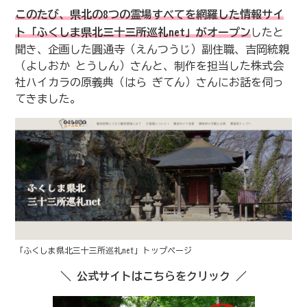
このたび、県北の8つの霊場すべてを網羅した情報サイ
ト「ふくしま県北三十三所巡礼net」がオープン
したと
聞き、企画した圓通寺（えんつうじ）副住職、吉岡統親
（よしおか とうしん）さんと、制作を担当した株式会
社ハイカラの原義典（はら ぎてん）さんにお話を伺っ
てきました。
「ふくしま県北三十三所巡礼net」トップページ
＼ 公式サイトはこちらをクリック ／