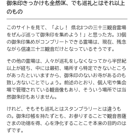
御朱印きっかけも全然OK、でも巡礼とはそれ以上
のもの
このサイトを見て、「よし！ 県北8つの三十三観音霊場
をぜんぶ巡って御朱印を集めよう！」と思った方。33個
の御朱印集めがコンプリートできる霊場は、現在、残念
ながら信達三十三観音だけとなっているそうです。
その他の霊場は、人々が巡礼をしなくなってから半世紀
以上が経ち、中には最初、場所すら特定できないところ
があったといいますから、御朱印のないお寺があるのも
致し方ないことでしょう。前述のとおり、個人宅や集会
場で管理されている観音像もあり、そういう場所では当
然御朱印もありません。
けれど、そもそも巡礼とはスタンプラリーとは違うも
の。御朱印帳を持たずとも、お参りすることで観音菩薩
さまの功徳を得、心を浄化することこそ本来の目的のは
ずです。