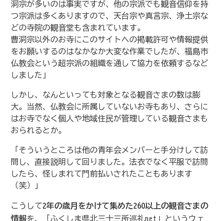
洞宗が多いのは事実ですが、他の宗派でも観音信仰を持
つ宗派は多くありますので、天台宗や真言宗、浄土宗な
どの寺院の観音堂も含まれています。
曹洞宗以外のお寺にこのサイトへの掲載許可や情報提供
をお願いするのはなかなか大変な作業でしたが、福島市
仏教会という超宗派の組織を通して協力を依頼するなど
しました」
しかし、なんといっても対象となる観音さまの数は膨
大。当然、仏教会に所属していないお寺もあり、さらに
はお寺でなく個人や地域住民が管理している観音さまも
おられるとか。
「そういうところは他の青年会メンバーと手分けして訪
問し、直接説明して回りました。法衣でなく平服で訪問
したら、怪しまれて門前払いされたこともあります
（笑）」
こうして
2年の歳月をかけて集めた260以上の観音さまの
情報
を、「ふくしま県北三十三所巡礼net」というウェ