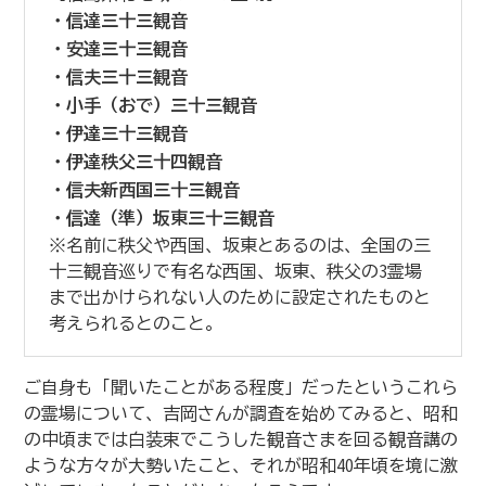
・信達三十三観音
・安達三十三観音
・信夫三十三観音
・小手（おで）三十三観音
・伊達三十三観音
・伊達秩父三十四観音
・信夫新西国三十三観音
・信達（準）坂東三十三観音
※名前に秩父や西国、坂東とあるのは、全国の三
十三観音巡りで有名な西国、坂東、秩父の3霊場
まで出かけられない人のために設定されたものと
考えられるとのこと。
ご自身も「聞いたことがある程度」だったというこれら
の霊場について、吉岡さんが調査を始めてみると、昭和
の中頃までは白装束でこうした観音さまを回る観音講の
ような方々が大勢いたこと、それが昭和40年頃を境に激