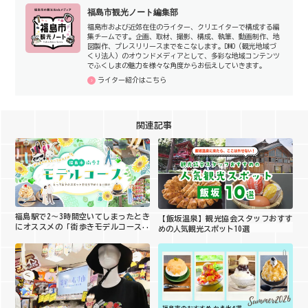
福島市観光ノート編集部
福島市および近郊在住のライター、クリエイターで構成する編
集チームです。企画、取材、撮影、構成、執筆、動画制作、地
図製作、プレスリリースまでをこなします。DMO（観光地域づ
くり法人）のオウンドメディアとして、多彩な地域コンテンツ
でふくしまの魅力を様々な角度からお伝えしていきます。
ライター紹介はこちら
関連記事
福島駅で2〜3時間空いてしまったとき
【飯坂温泉】観光協会スタッフおすす
にオススメの「街歩きモデルコース」
めの人気観光スポット10選
をご紹介！