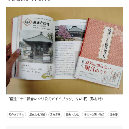
「信達三十三観音めぐり公式ガイドブック」2,420円（取材時）
旬のおすすめ
歴史文化体験
まち歩き
歴史・文化
神社・仏閣・教会
御朱印