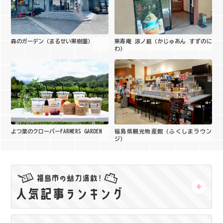
森のガーデン（まるせい果樹園）
果寿庵 涼ノ庭（かじゅあん すずのに
わ）
よつ葉のクローバーFARMERS GARDEN
福島県観光物産館（ふくしまラウン
ジ）