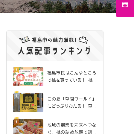
福島市民はこんなところ
で桃を買っている！ 桃の
お得な販売スポットを大
公開
この夏「草間ワールド」
にどっぷりひたる！ 草間
彌生 初の大規模版画展、
福島県立美術館にて開催
地域の農業を未来へつな
中
ぐ。桃の詰め放題で話題