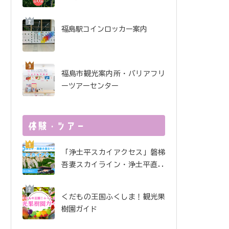
坂・土湯・駅近 から3店
舗をご紹介【ピーチホリ
デイ2026】
福島駅コインロッカー案内
福島市観光案内所・バリアフリ
ーツアーセンター
「浄土平スカイアクセス」磐梯
吾妻スカイライン・浄土平直行
便
くだもの王国ふくしま！観光果
樹園ガイド