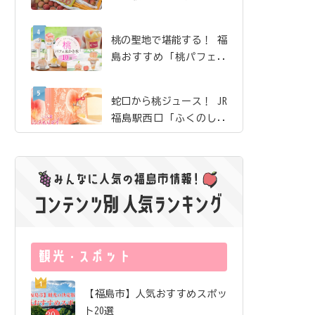
沸騰の「吉井農園」
桃の聖地で堪能する！ 福
島おすすめ「桃パフェ＆
かき氷」10選【ピーチホ
リデイ2026】
蛇口から桃ジュース！ JR
福島駅西口「ふくのしま
珈琲」で、産地ならでは
の贅沢な桃体験【ピーチ
桃を食べて、巡って、知
ホリデイ2026】
って楽しむ。5周年を迎え
た「ふくしまピーチホリ
デイ」の歩み
サングラス片手にロケ地
巡り！ 映画『免許返
納!?』の舞台を訪ねる福
島ドライブ
夏のまち歩きのお供にし
【福島市】人気おすすめスポッ
たい絶品桃ドリンク｜飯
ト20選