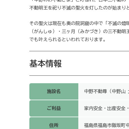
不動明王を祀り不滅の聖火を灯したのが始まり
その聖火は現在も奥の院洞窟の中で「不滅の燈
（がんしゅ）・三ヶ月（みかづき）の三不動明
でも叶えられるといわれております。
基本情報
施設名
中野不動尊（中野山 
ご利益
家内安全・出産安全
住所
福島県福島市飯坂町中