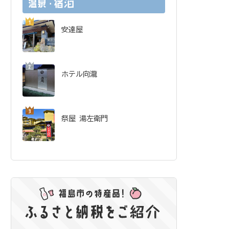
安達屋
ホテル向瀧
祭屋 湯左衛門