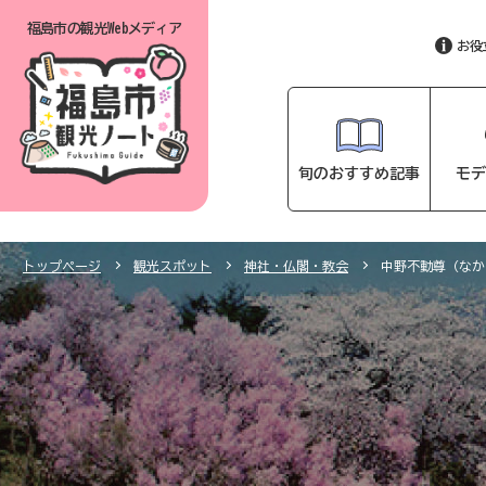
福島市の
観光Webメディア
お役
旬のおすすめ記事
モデ
トップページ
観光スポット
神社・仏閣・教会
中野不動尊（なか