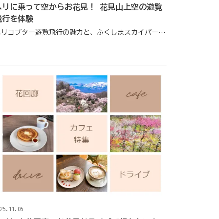
ヘリに乗って空からお花見！ 花見山上空の遊覧
飛行を体験
ヘリコプター遊覧飛行の魅力と、ふくしまスカイパーク発着ツアーについて
25.11.05