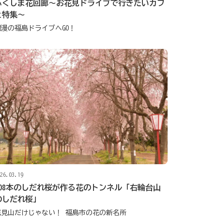
ふくしま花回廊～お花見ドライブで行きたいカフ
ェ特集～
爛漫の福島ドライブへGO！
26.03.19
108本のしだれ桜が作る花のトンネル「右輪台山
のしだれ桜」
花見山だけじゃない！ 福島市の花の新名所