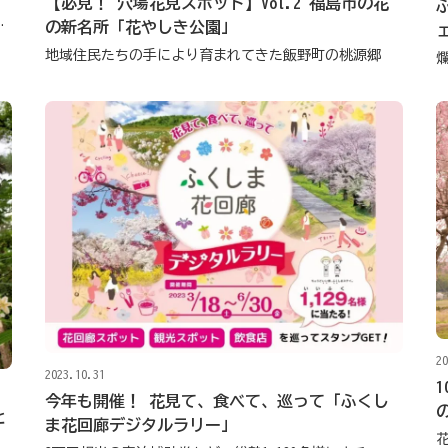
【必見！ 穴場花見スポット】Vol.2 福島市の花
花見山体験を企画
の新名所「花やしき公園」
地域住民たちの手により育まれてきた飯野町の桃源郷
20
2023.10.31
今年も開催！ 花見て、食べて、巡って「ふくし
と
ま花回廊デジタルラリー」