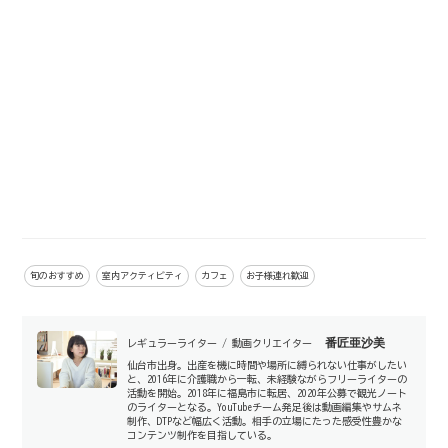
旬のおすすめ
室内アクティビティ
カフェ
お子様連れ歓迎
番匠亜沙美
レギュラーライター / 動画クリエイター
仙台市出身。出産を機に時間や場所に縛られない仕事がしたい
と、2016年に介護職から一転、未経験ながらフリーライターの
活動を開始。2018年に福島市に転居、2020年公募で観光ノート
のライターとなる。YouTubeチーム発足後は動画編集やサムネ
制作、DTPなど幅広く活動。相手の立場にたった感受性豊かな
コンテンツ制作を目指している。