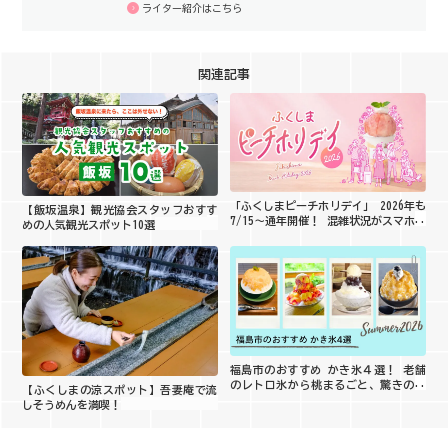
ライター紹介はこちら
関連記事
「ふくしまピーチホリデイ」 2026年も
【飯坂温泉】観光協会スタッフおすす
7/15～通年開催！ 混雑状況がスマホで
めの人気観光スポット10選
分かる新機能も導入
福島市のおすすめ かき氷４選！ 老舗
のレトロ氷から桃まるごと、驚きの創
【ふくしまの涼スポット】吾妻庵で流
作系まで徹底取材
しそうめんを満喫！