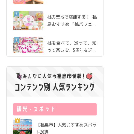
珈琲」で、産地ならでは
の贅沢な桃体験【ピーチ
桃の聖地で堪能する！ 福
ホリデイ2026】
島おすすめ「桃パフェ＆
かき氷」10選【ピーチホ
リデイ2026】
桃を食べて、巡って、知
って楽しむ。5周年を迎え
た「ふくしまピーチホリ
デイ」の歩み
夏のまち歩きのお供にし
たい絶品桃ドリンク｜飯
坂・土湯・駅近 から3店
舗をご紹介【ピーチホリ
サングラス片手にロケ地
デイ2026】
巡り！ 映画『免許返
納!?』の舞台を訪ねる福
島ドライブ
福島市唯一の酒蔵が「オ
【福島市】人気おすすめスポッ
ール福島市」で醸したお
ト20選