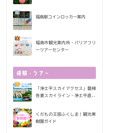
酒で金賞受賞！ 金水晶酒
造インタビュー
福島駅コインロッカー案内
福島市観光案内所・バリアフリ
ーツアーセンター
「浄土平スカイアクセス」磐梯
吾妻スカイライン・浄土平直行
便
くだもの王国ふくしま！観光果
樹園ガイド