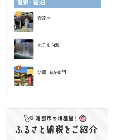
安達屋
ホテル向瀧
祭屋 湯左衛門