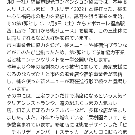
DMO 一社）福島市観光コンベンション協会では、本年度
より「ふくしまピーチホリデイ2022」と銘打った、桃を
中心に福島市の魅力を発信し、誘客を狙う事業を開始、
その第1弾として、7月9日（土）からアボカーレ福島駅
西口店で「蛇口から桃ジュース」を展開、この三連休に
は売り切れるなど大好評を得ています。
市内事業者に協力を仰ぎ、桃メニューや桃宿泊プランな
どがこのたび出揃ったため、第2弾として参加協力事業
者と桃コンテンツリストを一挙公開いたします。
昨年より今年の深刻なひょう被害に関して、農家支援に
なるのならぜひ！と市内の飲食店や宿泊事業者が集結
し、桃を使った新メニューが現在進行形で続々と登場し
ています。
その中には、固定ファンだけで満席になるという人気イ
タリアンレストランや、道の駅ふくしまの人気カレー
店、知る人ぞ知るカクテルバーなど、多様な店が集まり
ました。また、昨年から増えている「果樹園カフェ」も
多数含まれています。参加店には桃をデザインした「ピ
ーチホリデーメンバー」ステッカーが入り口に貼られま