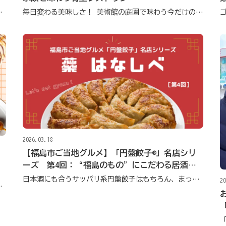
まで、色彩を辿るアート散歩
毎日変わる美味しさ！ 美術館の庭園で味わう今だけのゴッホメニュー
2026.03.18
【福島市ご当地グルメ】「円盤餃子®」名店シリ
：
ーズ 第4回：“福島のもの”にこだわる居酒屋
「蘂 はなしべ」
日本酒にも合うサッパリ系円盤餃子はもちろん、まったくレシピの違う手打ち焼き餃子も大人気！
20
館庭園に大集合！