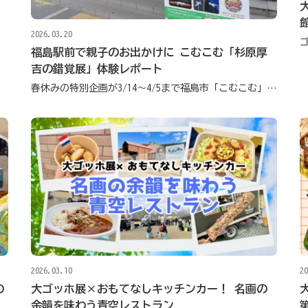
2026.03.20
福島駅前で親子のお出かけに こむこむ「杉原厚
吉の錯覚展」体験レポート
春休みの特別企画が3/14～4/5まで福島市「こむこむ」で開催中
2026.03.10
20
の
大ゴッホ展×おもてなしキッチンカー！ 名画の
余韻を味わう青空レストラン
第