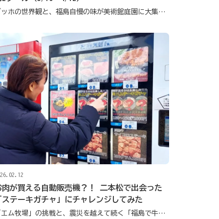
ゴッホの世界観と、福島自慢の味が美術館庭園に大集合！
26.02.12
お肉が買える自動販売機？！ 二本松で出会った
「ステーキガチャ」にチャレンジしてみた
「エム牧場」の挑戦と、震災を越えて続く「福島で牛を育てる」という選択