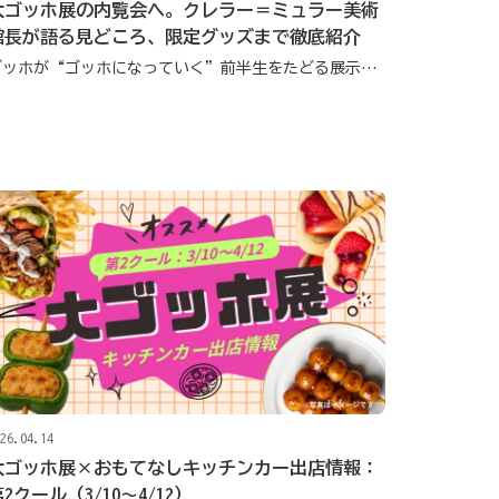
大ゴッホ展の内覧会へ。クレラー＝ミュラー美術
館長が語る見どころ、限定グッズまで徹底紹介
ゴッホが“ゴッホになっていく”前半生をたどる展示は必見です！
26.04.14
大ゴッホ展×おもてなしキッチンカー出店情報：
2クール（3/10〜4/12）