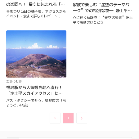
の楽園へ！ 星空に包まれる「浄
家族で楽しむ“星空のテーマパ
土平星まつり」を満喫
ーク”での特別な夜—— 浄土平星
星まつり当日の様子を、アクセスから
イベント・食まで詳しくレポート！
まつり参加レポート
心に輝く体験を！“天空の楽園”浄土
平で感動のひととき
2026.04.30
福島駅から人気観光地へ直行！
「浄土平スカイアクセス」に乗
ってみました
バス・タクシーで叶う、福島市の「ち
ょうどいい旅」
1